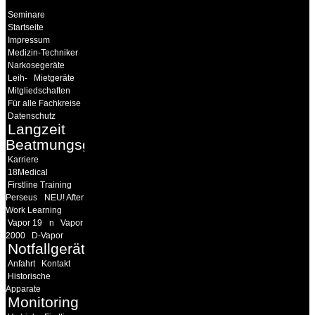
Seminare
Startseite
Impressum
Medizin-Techniker
Narkosegeräte
Leih-
Mietgeräte
Mitgliedschaften
Für alle Fachkreise
Datenschutz
Langzeit
Beatmungsgeräte
Karriere
18Medical
Firstline Training
Perseus
NEU! After
Work Learning
Vapor 19
n
Vapor
2000
D-Vapor
Notfallgeräte
Anfahrt
Kontakt
Historische
Apparate
Monitoring