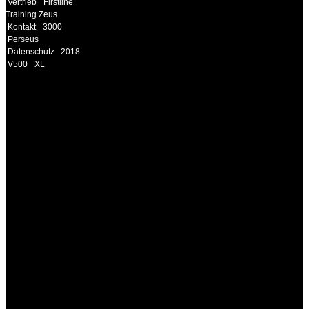
Vertrieb
Firstline
Training Zeus
Kontakt
3000
Perseus
Datenschutz
2018
V500
XL
INFORMATION
Seminare und Trainings
für Anwender von
Medizinprodukten und für
technisches Personal
.
Um Ihnen eine optimale
Arbeitsatmosphäre und
ein Maximum an
Lernerfolg zu garantieren,
ist die Anzahl der
Teilnehmer begrenzt. Auf
Ihren Wunsch richten wir
weitere Termine, Themen
und Seminare für Sie ein.
Gerne schulen wir Sie
auch in
Wochenendkursen, in