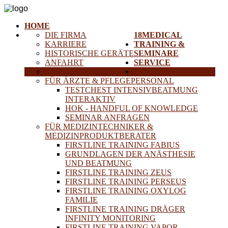
HOME
DIE FIRMA
18MEDICAL
KARRIERE
TRAINING &
HISTORISCHE GERÄTE
SEMINARE
ANFAHRT
SERVICE
PARTNER
PROJEKTE
FÜR ÄRZTE & PFLEGEPERSONAL
TESTCHEST INTENSIVBEATMUNG
INTERAKTIV
HOK - HANDFUL OF KNOWLEDGE
SEMINAR ANFRAGEN
FÜR MEDIZINTECHNIKER &
MEDIZINPRODUKTBERATER
FIRSTLINE TRAINING FABIUS
GRUNDLAGEN DER ANÄSTHESIE
UND BEATMUNG
FIRSTLINE TRAINING ZEUS
FIRSTLINE TRAINING PERSEUS
FIRSTLINE TRAINING OXYLOG
FAMILIE
FIRSTLINE TRAINING DRÄGER
INFINITY MONITORING
FIRSTLINE TRAINING VAPOR