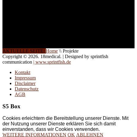
Halbtagsschulungen, oder
direkt vor Ort.
Die Qualität unserer
Schulungen ist das
Ergebnis jahrelanger
Erfahrung. Wir geben
diese gerne an Sie weiter.
AKTUELLE SEITE:
Home
\\
Projekte
Copyright © 2026. 18medical. | Designed by sprintfish
communication
| www.sprintfish.de
Kontakt
Impressum
Disclaimer
Datenschutz
AGB
S5 Box
Cookies erleichtern die Bereitstellung unserer Dienste. Mit
der Nutzung unserer Dienste erklären Sie sich damit
einverstanden, dass wir Cookies verwenden.
WEITERE INFORMATIONEN
OK
ABLEHNEN