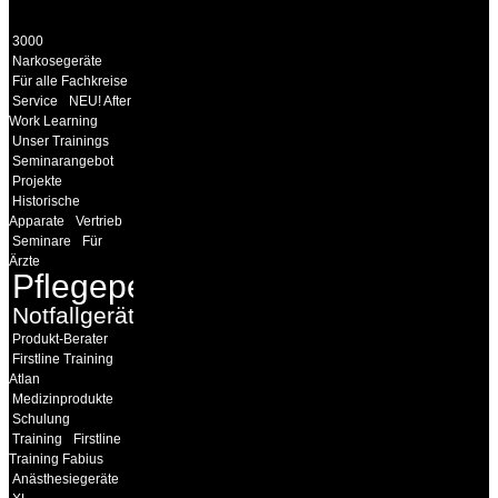
3000
Narkosegeräte
Für alle Fachkreise
Service
NEU! After
Work Learning
Unser Trainings
Seminarangebot
Projekte
Historische
Apparate
Vertrieb
Seminare
Für
Ärzte
Pflegepersonal
Notfallgeräte
Produkt-Berater
Firstline Training
Atlan
Medizinprodukte
Schulung
Training
Firstline
Training Fabius
Anästhesiegeräte