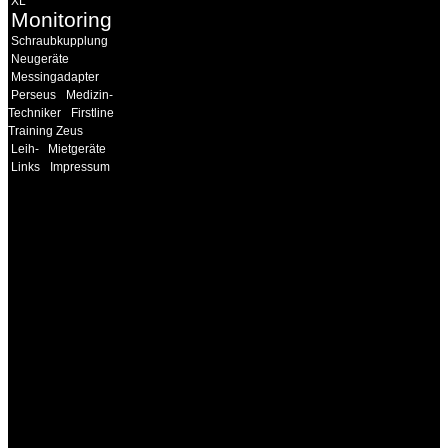
XL
Monitoring
Schraubkupplung
Neugeräte
Messingadapter
Perseus
Medizin-
Techniker
Firstline
Training Zeus
Leih-
Mietgeräte
Links
Impressum
INFORMATION
Seminare und Trainings
für Anwender von
Medizinprodukten und für
technisches Personal
.
Um Ihnen eine optimale
Arbeitsatmosphäre und
ein Maximum an
Lernerfolg zu garantieren,
ist die Anzahl der
Teilnehmer begrenzt. Auf
Ihren Wunsch richten wir
weitere Termine, Themen