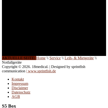
und Seminare für Sie ein.
Gerne schulen wir Sie
auch in
Wochenendkursen, in
Halbtagsschulungen, oder
direkt vor Ort.
Die Qualität unserer
Schulungen ist das
Ergebnis jahrelanger
Erfahrung. Wir geben
diese gerne an Sie weiter.
AKTUELLE SEITE:
Home
\\
Service
\\
Leih- & Mietgeräte
\\
Notfallgeräte
Copyright © 2026. 18medical. | Designed by sprintfish
communication
| www.sprintfish.de
Kontakt
Impressum
Disclaimer
Datenschutz
AGB
S5 Box