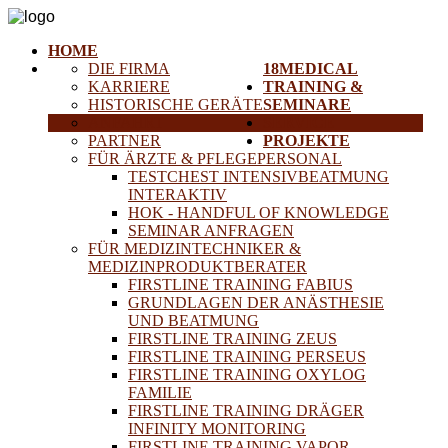
HOME
DIE FIRMA
18MEDICAL
KARRIERE
TRAINING &
HISTORISCHE GERÄTE
SEMINARE
ANFAHRT
SERVICE
PARTNER
PROJEKTE
FÜR ÄRZTE & PFLEGEPERSONAL
TESTCHEST INTENSIVBEATMUNG
INTERAKTIV
HOK - HANDFUL OF KNOWLEDGE
SEMINAR ANFRAGEN
FÜR MEDIZINTECHNIKER &
MEDIZINPRODUKTBERATER
FIRSTLINE TRAINING FABIUS
GRUNDLAGEN DER ANÄSTHESIE
UND BEATMUNG
FIRSTLINE TRAINING ZEUS
FIRSTLINE TRAINING PERSEUS
FIRSTLINE TRAINING OXYLOG
FAMILIE
FIRSTLINE TRAINING DRÄGER
INFINITY MONITORING
FIRSTLINE TRAINING VAPOR