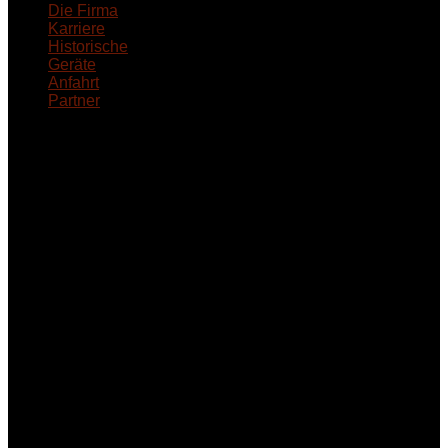
Die Firma
Karriere
Historische
Geräte
Anfahrt
Partner
INFORMATION
Seminare und Trainings
für Anwender von
Medizinprodukten und für
technisches Personal
.
Um Ihnen eine optimale
Arbeitsatmosphäre und
ein Maximum an
Lernerfolg zu garantieren,
ist die Anzahl der
Teilnehmer begrenzt. Auf
Ihren Wunsch richten wir
weitere Termine, Themen
und Seminare für Sie ein.
Gerne schulen wir Sie
auch in