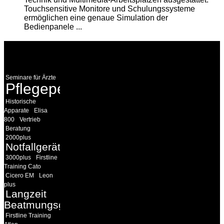
Touchsensitive Monitore und Schulungssysteme
ermöglichen eine genaue Simulation der
Bedienpanele ...
WEITERE
LINKS
Seminare für Ärzte
Pflegepersonal
Historische
Apparate
Elisa
800
Vertrieb
Beratung
2000plus
Notfallgeräte
3000plus
Firstline
Training Cato
Cicero EM
Leon
plus
Langzeit
Beatmungsgeräte
Firstline Training