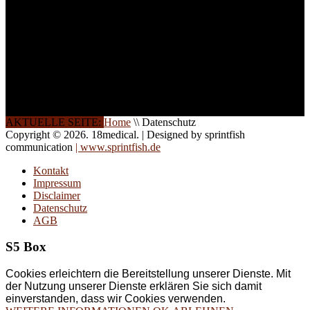
Wochenendkursen, in
Halbtagsschulungen, oder
direkt vor Ort.
Die Qualität unserer
Schulungen ist das
Ergebnis jahrelanger
Erfahrung. Wir geben
diese gerne an Sie weiter.
AKTUELLE SEITE:
Home
\\
Datenschutz
Copyright © 2026. 18medical. | Designed by sprintfish
communication
| www.sprintfish.de
Kontakt
Impressum
Disclaimer
Datenschutz
AGB
S5 Box
Cookies erleichtern die Bereitstellung unserer Dienste. Mit
der Nutzung unserer Dienste erklären Sie sich damit
einverstanden, dass wir Cookies verwenden.