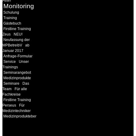
Atlan
Monitoring
Schulung
Training
Gästebuch
Firstline Training
Zeus
NEU!
Neufassung der
MPBetreibV
ab
Januar 2017
Anfrage-Formular
Service
Unser
Trainings
Seminarangebot
Medizinprodukte
Seminare
Das
Team
Für alle
Fachkreise
Firstline Training
Perseus
Für
Medizintechniker
Medizinprodukteberater
18MEDICAL