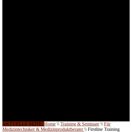
Medizinprodukten und für
technisches Personal
.
Um Ihnen eine optimale
Arbeitsatmosphäre und
ein Maximum an
Lernerfolg zu garantieren,
ist die Anzahl der
Teilnehmer begrenzt. Auf
Ihren Wunsch richten wir
weitere Termine, Themen
und Seminare für Sie ein.
Gerne schulen wir Sie
auch in
Wochenendkursen, in
Halbtagsschulungen, oder
direkt vor Ort.
Die Qualität unserer
Schulungen ist das
Ergebnis jahrelanger
Erfahrung. Wir geben
diese gerne an Sie weiter.
AKTUELLE SEITE:
Home
\\
Training & Seminare
\\
Für
Medizintechniker & Medizinproduktberater
\\
Firstline Training