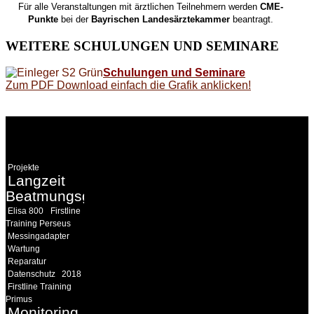
Für alle Veranstaltungen mit ärztlichen Teilnehmern werden
CME-
Punkte
bei der
Bayrischen Landesärztekammer
beantragt.
WEITERE
SCHULUNGEN UND SEMINARE
Schulungen und Seminare
Zum PDF Download einfach die Grafik anklicken!
WEITERE
LINKS
Projekte
Langzeit
Beatmungsgeräte
Elisa 800
Firstline
Training Perseus
Messingadapter
Wartung
Reparatur
Datenschutz
2018
Firstline Training
Primus
Monitoring