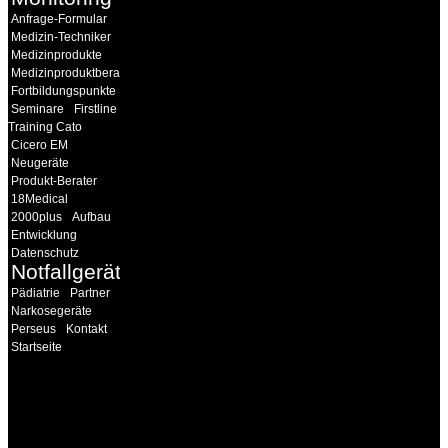
Anfrage-Formular
Medizin-Techniker
Medizinprodukte
Medizinproduktberater
Fortbildungspunkte
Seminare
Firstline
Training Cato
Cicero EM
Neugeräte
Produkt-Berater
18Medical
2000plus
Aufbau
Entwicklung
Datenschutz
Notfallgeräte
Pädiatrie
Partner
Narkosegeräte
Perseus
Kontakt
Startseite
INFORMATION
Seminare und Trainings
für Anwender von