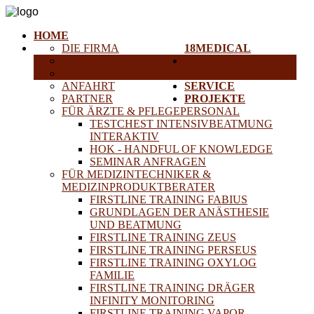
HOME
DIE FIRMA
18MEDICAL
KARRIERE
TRAINING &
HISTORISCHE GERÄTE
SEMINARE
ANFAHRT
SERVICE
PARTNER
PROJEKTE
FÜR ÄRZTE & PFLEGEPERSONAL
TESTCHEST INTENSIVBEATMUNG
INTERAKTIV
HOK - HANDFUL OF KNOWLEDGE
SEMINAR ANFRAGEN
FÜR MEDIZINTECHNIKER &
MEDIZINPRODUKTBERATER
FIRSTLINE TRAINING FABIUS
GRUNDLAGEN DER ANÄSTHESIE
UND BEATMUNG
FIRSTLINE TRAINING ZEUS
FIRSTLINE TRAINING PERSEUS
FIRSTLINE TRAINING OXYLOG
FAMILIE
FIRSTLINE TRAINING DRÄGER
INFINITY MONITORING
FIRSTLINE TRAINING VAPOR