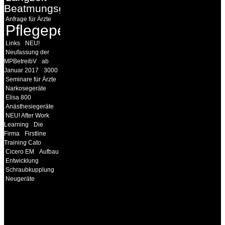
Beatmungsgeräte
Anfrage für Ärzte
Pflegepersonal
Links
NEU!
Neufassung der
MPBetreibV
ab
Januar 2017
3000
Seminare für Ärzte
Narkosegeräte
Elisa 800
Anästhesiegeräte
NEU! After Work
Learning
Die
Firma
Firstline
Training Cato
Cicero EM
Aufbau
Entwicklung
Schraubkupplung
Neugeräte
INFORMATION
Seminare und Trainings