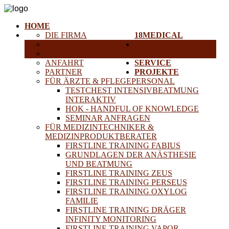
HOME
DIE FIRMA
18MEDICAL
KARRIERE
TRAINING &
HISTORISCHE GERÄTE
SEMINARE
ANFAHRT
SERVICE
PARTNER
PROJEKTE
FÜR ÄRZTE & PFLEGEPERSONAL
TESTCHEST INTENSIVBEATMUNG
INTERAKTIV
HOK - HANDFUL OF KNOWLEDGE
SEMINAR ANFRAGEN
FÜR MEDIZINTECHNIKER &
MEDIZINPRODUKTBERATER
FIRSTLINE TRAINING FABIUS
GRUNDLAGEN DER ANÄSTHESIE
UND BEATMUNG
FIRSTLINE TRAINING ZEUS
FIRSTLINE TRAINING PERSEUS
FIRSTLINE TRAINING OXYLOG
FAMILIE
FIRSTLINE TRAINING DRÄGER
INFINITY MONITORING
FIRSTLINE TRAINING VAPOR