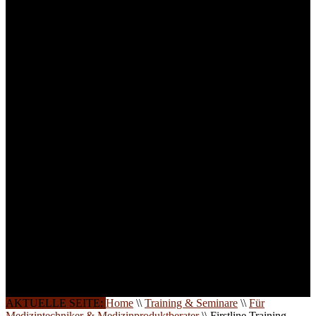
für Anwender von
Medizinprodukten und für
technisches Personal
.
Um Ihnen eine optimale
Arbeitsatmosphäre und
ein Maximum an
Lernerfolg zu garantieren,
ist die Anzahl der
Teilnehmer begrenzt. Auf
Ihren Wunsch richten wir
weitere Termine, Themen
und Seminare für Sie ein.
Gerne schulen wir Sie
auch in
Wochenendkursen, in
Halbtagsschulungen, oder
direkt vor Ort.
Die Qualität unserer
Schulungen ist das
Ergebnis jahrelanger
Erfahrung. Wir geben
diese gerne an Sie weiter.
AKTUELLE SEITE:
Home
\\
Training & Seminare
\\
Für
Medizintechniker & Medizinproduktberater
\\
Firstline Training