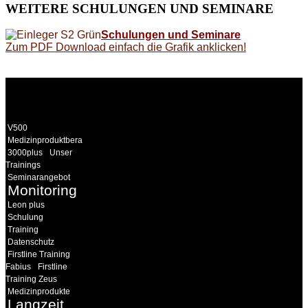
WEITERE
SCHULUNGEN UND SEMINARE
Schulungen und Seminare
Zum PDF Download einfach die Grafik anklicken!
WEITERE
LINKS
V500
Medizinproduktberater
3000plus
Unser
Trainings
Seminarangebot
Monitoring
Leon plus
Schulung
Training
Datenschutz
Firstline Training
Fabius
Firstline
Training Zeus
Medizinprodukte
Langzeit