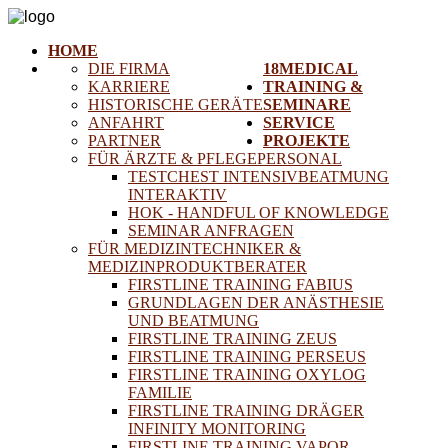
HOME
DIE FIRMA
18MEDICAL
KARRIERE
TRAINING &
HISTORISCHE GERÄTE
SEMINARE
ANFAHRT
SERVICE
PARTNER
PROJEKTE
FÜR ÄRZTE & PFLEGEPERSONAL
TESTCHEST INTENSIVBEATMUNG
INTERAKTIV
HOK - HANDFUL OF KNOWLEDGE
SEMINAR ANFRAGEN
FÜR MEDIZINTECHNIKER &
MEDIZINPRODUKTBERATER
FIRSTLINE TRAINING FABIUS
GRUNDLAGEN DER ANÄSTHESIE
UND BEATMUNG
FIRSTLINE TRAINING ZEUS
FIRSTLINE TRAINING PERSEUS
FIRSTLINE TRAINING OXYLOG
FAMILIE
FIRSTLINE TRAINING DRÄGER
INFINITY MONITORING
FIRSTLINE TRAINING VAPOR