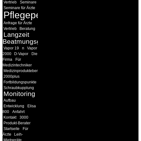
Vertrieb
Seminare
Seminare für Ärzte
Pflegepersonal
Anfrage für Ärzte
Vertrieb
Beratung
Langzeit
Beatmungsgeräte
Vapor 19
n
Vapor
2000
D-Vapor
Die
Firma
Für
Medizintechniker
Medizinprodukteberater
2000plus
Fortbildungspunkte
Schraubkupplung
Monitoring
Aufbau
Entwicklung
Elisa
800
Anfahrt
Kontakt
3000
Produkt-Berater
Startseite
Für
Ärzte
Leih-
Mietgeräte