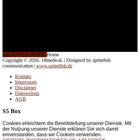
Halbtagsschulungen, oder
direkt vor Ort.
Die Qualität unserer
Schulungen ist das
Ergebnis jahrelanger
Erfahrung. Wir geben
diese gerne an Sie weiter.
AKTUELLE SEITE:
Home
Copyright © 2026. 18medical. | Designed by sprintfish
communication
| www.sprintfish.de
Kontakt
Impressum
Disclaimer
Datenschutz
AGB
S5 Box
Cookies erleichtern die Bereitstellung unserer Dienste. Mit
der Nutzung unserer Dienste erklären Sie sich damit
einverstanden, dass wir Cookies verwenden.