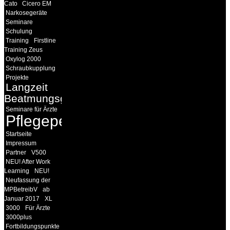
Cato
Cicero EM
Narkosegeräte
Seminare
Schulung
Training
Firstline
Training Zeus
Oxylog 2000
Schraubkupplung
Projekte
Langzeit
Beatmungsgeräte
Seminare für Ärzte
Pflegepersonal
Startseite
Impressum
Partner
V500
NEU! After Work
Learning
NEU!
Neufassung der
MPBetreibV
ab
Januar 2017
XL
3000
Für Ärzte
3000plus
Fortbildungspunkte