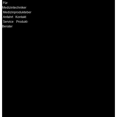
Für
Medizintechniker
Medizinprodukteberater
Anfahrt
Kontakt
Service
Produkt-
Berater
INFORMATION
Seminare und Trainings
für Anwender von
Medizinprodukten und für
technisches Personal
.
Um Ihnen eine optimale
Arbeitsatmosphäre und
ein Maximum an
Lernerfolg zu garantieren,
ist die Anzahl der
Teilnehmer begrenzt. Auf
Ihren Wunsch richten wir
weitere Termine, Themen
und Seminare für Sie ein.
Gerne schulen wir Sie
auch in
Wochenendkursen, in