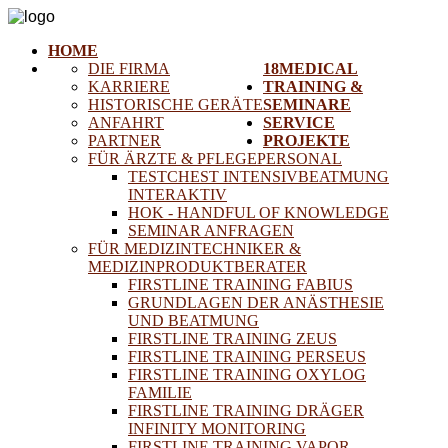
HOME
DIE FIRMA
18MEDICAL
KARRIERE
TRAINING &
HISTORISCHE GERÄTE
SEMINARE
ANFAHRT
SERVICE
PARTNER
PROJEKTE
FÜR ÄRZTE & PFLEGEPERSONAL
TESTCHEST INTENSIVBEATMUNG
INTERAKTIV
HOK - HANDFUL OF KNOWLEDGE
SEMINAR ANFRAGEN
FÜR MEDIZINTECHNIKER &
MEDIZINPRODUKTBERATER
FIRSTLINE TRAINING FABIUS
GRUNDLAGEN DER ANÄSTHESIE
UND BEATMUNG
FIRSTLINE TRAINING ZEUS
FIRSTLINE TRAINING PERSEUS
FIRSTLINE TRAINING OXYLOG
FAMILIE
FIRSTLINE TRAINING DRÄGER
INFINITY MONITORING
FIRSTLINE TRAINING VAPOR