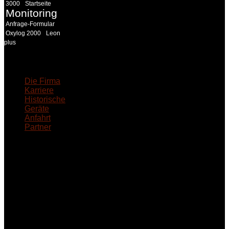
3000
Startseite
Monitoring
Anfrage-Formular
Oxylog 2000
Leon
plus
18MEDICAL
Die Firma
Karriere
Historische
Geräte
Anfahrt
Partner
INFORMATION
Seminare und Trainings
für Anwender von
Medizinprodukten und für
technisches Personal
.
Um Ihnen eine optimale
Arbeitsatmosphäre und
ein Maximum an