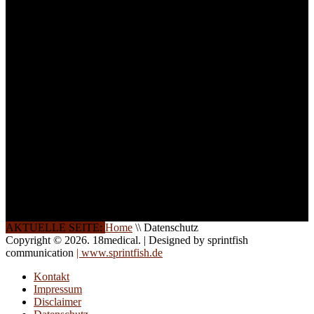
Lernerfolg zu garantieren,
ist die Anzahl der
Teilnehmer begrenzt. Auf
Ihren Wunsch richten wir
weitere Termine, Themen
und Seminare für Sie ein.
Gerne schulen wir Sie
auch in
Wochenendkursen, in
Halbtagsschulungen, oder
direkt vor Ort.
Die Qualität unserer
Schulungen ist das
Ergebnis jahrelanger
Erfahrung. Wir geben
diese gerne an Sie weiter.
AKTUELLE SEITE:
Home
\\
Datenschutz
Copyright © 2026. 18medical. | Designed by sprintfish
communication
| www.sprintfish.de
Kontakt
Impressum
Disclaimer