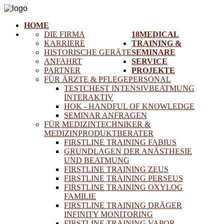
HOME
DIE FIRMA
18MEDICAL
KARRIERE
TRAINING &
HISTORISCHE GERÄTE
SEMINARE
ANFAHRT
SERVICE
PARTNER
PROJEKTE
FÜR ÄRZTE & PFLEGEPERSONAL
TESTCHEST INTENSIVBEATMUNG
INTERAKTIV
HOK - HANDFUL OF KNOWLEDGE
SEMINAR ANFRAGEN
FÜR MEDIZINTECHNIKER &
MEDIZINPRODUKTBERATER
FIRSTLINE TRAINING FABIUS
GRUNDLAGEN DER ANÄSTHESIE
UND BEATMUNG
FIRSTLINE TRAINING ZEUS
FIRSTLINE TRAINING PERSEUS
FIRSTLINE TRAINING OXYLOG
FAMILIE
FIRSTLINE TRAINING DRÄGER
INFINITY MONITORING
FIRSTLINE TRAINING VAPOR