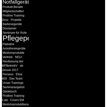
Notfallgeräte
Produkt-Berater
Mitgliedschaften
Firstline Training
Zeus
Projekte
Narkosegeräte
Disclaimer
Seminare für Ärzte
Pflegepersonal
Pädiatrie
Anästhesiegeräte
Medizinprodukte
Vertrieb
NEU!
Neufassung der
MPBetreibV
ab
Januar 2017
Perseus
Elisa
800
Das Team
Unser Trainings
Seminarangebot
Gästebuch
Firstline Training
Cato
Cicero EM
Medizinproduktberater