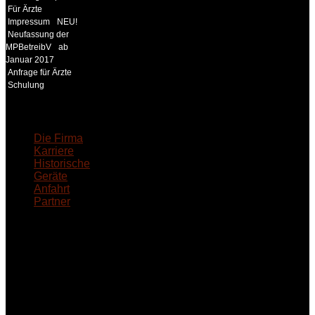
Für Ärzte
Impressum
NEU!
Neufassung der
MPBetreibV
ab
Januar 2017
Anfrage für Ärzte
Schulung
18MEDICAL
Die Firma
Karriere
Historische
Geräte
Anfahrt
Partner
INFORMATION
Seminare und Trainings
für Anwender von
Medizinprodukten und für
technisches Personal
.
Um Ihnen eine optimale