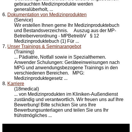
gebrauchten
Medizinprodukte
werden
generalüberholt, ...
6.
Dokumentation von Medizinprodukten
(Service)
Wir erstellen Ihnen gerne Ihr
Medizinprodukte
buch
und Bestandsverzeichnis. Auszug aus der MP-
Betreiberverordnung - MPBetreibV § 12
Medizinproduktebuch (1) Für ...
7.
Unser Trainings & Seminarangebot
(Training)
... Pädiatrie, Notfall sowie in Spezialthemen.
Anwender Schulungen: Geräteeinweisungen nach
MPG und anwendungsbezogene Trainings in den
verschiedenen Bereichen. MPG:
Medizinprodukte
gesetz ...
8.
Karriere
(18medical)
... von
Medizinprodukte
n im Kliniken-Außendienst
zuständig und verantwortlich. Wir freuen uns auf Ihre
Bewerbung! Bitte schicken Sie uns Ihre
Bewerbungsunterlagen und teilen Sie uns Ihr
frühstmögliches ...
WEITERE