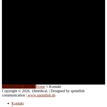
Arbeitsatmosphäre und
ein Maximum an
Lernerfolg zu garantieren,
ist die Anzahl der
Teilnehmer begrenzt. Auf
Ihren Wunsch richten wir
weitere Termine, Themen
und Seminare für Sie ein.
Gerne schulen wir Sie
auch in
Wochenendkursen, in
Halbtagsschulungen, oder
direkt vor Ort.
Die Qualität unserer
Schulungen ist das
Ergebnis jahrelanger
Erfahrung. Wir geben
diese gerne an Sie weiter.
AKTUELLE SEITE:
Home
\\
Kontakt
Copyright © 2026. 18medical. | Designed by sprintfish
communication
| www.sprintfish.de
Kontakt