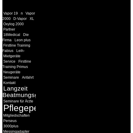
LINKS
Vapor 19
n
Vapor
2000
D-Vapor
XL
Oxylog 2000
Partner
18Medical
Die
Firma
Leon plus
Firstline Training
Fabius
Leih-
Mietgeräte
Service
Firstline
Training Primus
Neugeräte
Seminare
Anfahrt
Kontakt
Langzeit
Beatmungsgeräte
Seminare für Ärzte
Pflegepersonal
Mitgliedschaften
Perseus
3000plus
Messingadapter