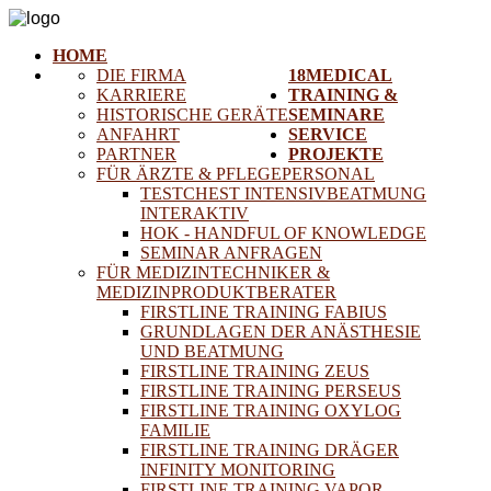
HOME
DIE FIRMA
18MEDICAL
KARRIERE
TRAINING &
HISTORISCHE GERÄTE
SEMINARE
ANFAHRT
SERVICE
PARTNER
PROJEKTE
FÜR ÄRZTE & PFLEGEPERSONAL
TESTCHEST INTENSIVBEATMUNG
INTERAKTIV
HOK - HANDFUL OF KNOWLEDGE
SEMINAR ANFRAGEN
FÜR MEDIZINTECHNIKER &
MEDIZINPRODUKTBERATER
FIRSTLINE TRAINING FABIUS
GRUNDLAGEN DER ANÄSTHESIE
UND BEATMUNG
FIRSTLINE TRAINING ZEUS
FIRSTLINE TRAINING PERSEUS
FIRSTLINE TRAINING OXYLOG
FAMILIE
FIRSTLINE TRAINING DRÄGER
INFINITY MONITORING
FIRSTLINE TRAINING VAPOR