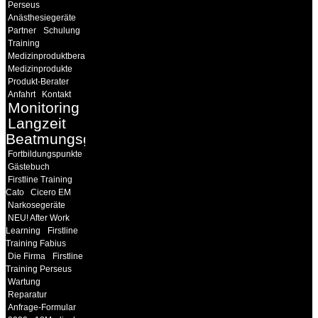
Perseus
Anästhesiegeräte
Partner
Schulung
Training
Medizinproduktberater
Medizinprodukte
Produkt-Berater
Anfahrt
Kontakt
Monitoring
Langzeit
Beatmungsgeräte
Fortbildungspunkte
Gästebuch
Firstline Training
Cato
Cicero EM
Narkosegeräte
NEU! After Work
Learning
Firstline
Training Fabius
Die Firma
Firstline
Training Perseus
Wartung
Reparatur
Anfrage-Formular