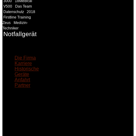
3000
18Medical
V500
Das Team
Datenschutz
2018
Firstline Training
Zeus
Medizin-
Techniker
Notfallgeräte
18MEDICAL
Die Firma
Karriere
Historische
Geräte
Anfahrt
Partner
INFORMATION
Seminare und Trainings
für Anwender von
Medizinprodukten und für
technisches Personal
.
Um Ihnen eine optimale