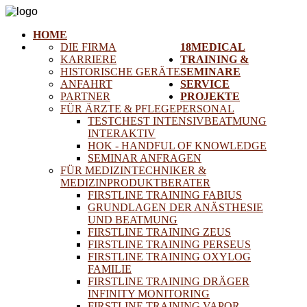
HOME
DIE FIRMA
18MEDICAL
KARRIERE
TRAINING &
HISTORISCHE GERÄTE
SEMINARE
ANFAHRT
SERVICE
PARTNER
PROJEKTE
FÜR ÄRZTE & PFLEGEPERSONAL
TESTCHEST INTENSIVBEATMUNG
INTERAKTIV
HOK - HANDFUL OF KNOWLEDGE
SEMINAR ANFRAGEN
FÜR MEDIZINTECHNIKER &
MEDIZINPRODUKTBERATER
FIRSTLINE TRAINING FABIUS
GRUNDLAGEN DER ANÄSTHESIE
UND BEATMUNG
FIRSTLINE TRAINING ZEUS
FIRSTLINE TRAINING PERSEUS
FIRSTLINE TRAINING OXYLOG
FAMILIE
FIRSTLINE TRAINING DRÄGER
INFINITY MONITORING
FIRSTLINE TRAINING VAPOR