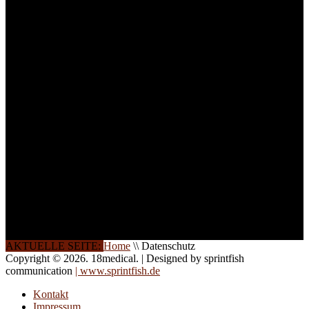
Arbeitsatmosphäre und
ein Maximum an
Lernerfolg zu garantieren,
ist die Anzahl der
Teilnehmer begrenzt. Auf
Ihren Wunsch richten wir
weitere Termine, Themen
und Seminare für Sie ein.
Gerne schulen wir Sie
auch in
Wochenendkursen, in
Halbtagsschulungen, oder
direkt vor Ort.
Die Qualität unserer
Schulungen ist das
Ergebnis jahrelanger
Erfahrung. Wir geben
diese gerne an Sie weiter.
AKTUELLE SEITE:
Home
\\
Datenschutz
Copyright © 2026. 18medical. | Designed by sprintfish
communication
| www.sprintfish.de
Kontakt
Impressum