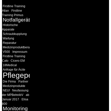
Firstline Training
Atlan
Firstline
Training Primus
Notfallgeräte
Historische
Apparate
Schraubkupplung
Wartung
Reparatur
Medizinproduktberater
V500
Impressum
Firstline Training
Cato
Cicero EM
18Medical
Anfrage für Ärzte
Pflegepersonal
Die Firma
Partner
Medizinprodukte
NEU!
Neufassung
der MPBetreibV
ab
Januar 2017
Elisa
800
Monitoring