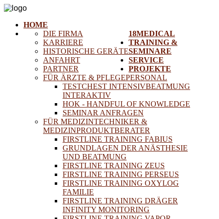
HOME
DIE FIRMA
18MEDICAL
KARRIERE
TRAINING &
HISTORISCHE GERÄTE
SEMINARE
ANFAHRT
SERVICE
PARTNER
PROJEKTE
FÜR ÄRZTE & PFLEGEPERSONAL
TESTCHEST INTENSIVBEATMUNG
INTERAKTIV
HOK - HANDFUL OF KNOWLEDGE
SEMINAR ANFRAGEN
FÜR MEDIZINTECHNIKER &
MEDIZINPRODUKTBERATER
FIRSTLINE TRAINING FABIUS
GRUNDLAGEN DER ANÄSTHESIE
UND BEATMUNG
FIRSTLINE TRAINING ZEUS
FIRSTLINE TRAINING PERSEUS
FIRSTLINE TRAINING OXYLOG
FAMILIE
FIRSTLINE TRAINING DRÄGER
INFINITY MONITORING
FIRSTLINE TRAINING VAPOR