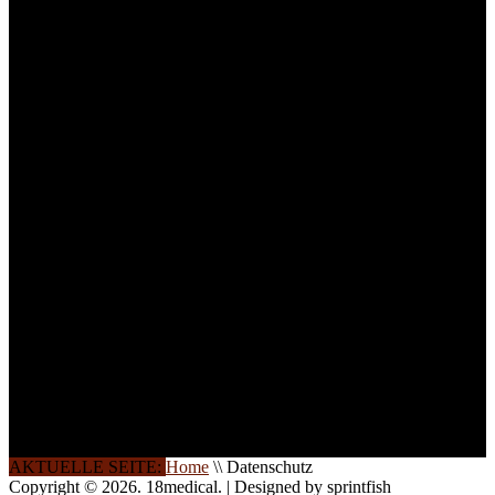
Medizinprodukten und für
technisches Personal
.
Um Ihnen eine optimale
Arbeitsatmosphäre und
ein Maximum an
Lernerfolg zu garantieren,
ist die Anzahl der
Teilnehmer begrenzt. Auf
Ihren Wunsch richten wir
weitere Termine, Themen
und Seminare für Sie ein.
Gerne schulen wir Sie
auch in
Wochenendkursen, in
Halbtagsschulungen, oder
direkt vor Ort.
Die Qualität unserer
Schulungen ist das
Ergebnis jahrelanger
Erfahrung. Wir geben
diese gerne an Sie weiter.
AKTUELLE SEITE:
Home
\\
Datenschutz
Copyright © 2026. 18medical. | Designed by sprintfish