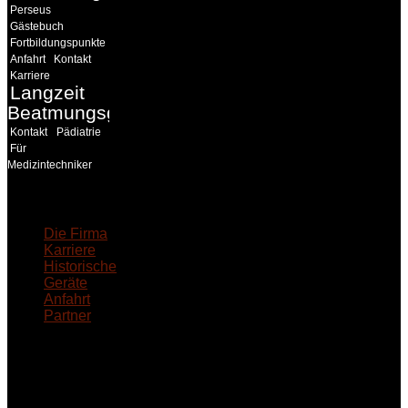
Perseus
Gästebuch
Fortbildungspunkte
Anfahrt
Kontakt
Karriere
Langzeit
Beatmungsgeräte
Kontakt
Pädiatrie
Für
Medizintechniker
18MEDICAL
Die Firma
Karriere
Historische
Geräte
Anfahrt
Partner
INFORMATION
Seminare und Trainings
für Anwender von