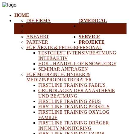
HOME
DIE FIRMA
18MEDICAL
KARRIERE
TRAINING &
HISTORISCHE GERÄTE
SEMINARE
ANFAHRT
SERVICE
PARTNER
PROJEKTE
FÜR ÄRZTE & PFLEGEPERSONAL
TESTCHEST INTENSIVBEATMUNG
INTERAKTIV
HOK - HANDFUL OF KNOWLEDGE
SEMINAR ANFRAGEN
FÜR MEDIZINTECHNIKER &
MEDIZINPRODUKTBERATER
FIRSTLINE TRAINING FABIUS
GRUNDLAGEN DER ANÄSTHESIE
UND BEATMUNG
FIRSTLINE TRAINING ZEUS
FIRSTLINE TRAINING PERSEUS
FIRSTLINE TRAINING OXYLOG
FAMILIE
FIRSTLINE TRAINING DRÄGER
INFINITY MONITORING
FIRSTLINE TRAINING VAPOR