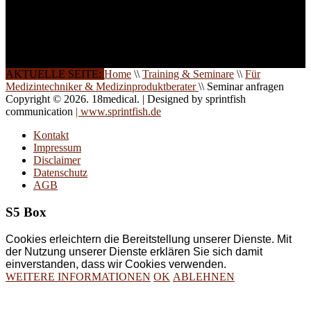
Die Qualität unserer
Schulungen ist das
Ergebnis jahrelanger
Erfahrung. Wir geben
diese gerne an Sie weiter.
AKTUELLE SEITE:
Home
\\
Training & Seminare
\\
Für
Medizintechniker & Medizinproduktberater
\\
Seminar anfragen
Copyright © 2026. 18medical. | Designed by sprintfish
communication
| www.sprintfish.de
Kontakt
Impressum
Disclaimer
Datenschutz
AGB
S5 Box
Cookies erleichtern die Bereitstellung unserer Dienste. Mit
der Nutzung unserer Dienste erklären Sie sich damit
einverstanden, dass wir Cookies verwenden.
WEITERE INFORMATIONEN
OK
ABLEHNEN