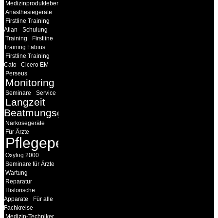
Medizinprodukteberater
Anästhesiegeräte
Firstline Training
Atlan
Schulung
Training
Firstline
Training Fabius
Firstline Training
Cato
Cicero EM
Perseus
Monitoring
Seminare
Service
Langzeit
Beatmungsgeräte
Narkosegeräte
Für Ärzte
Pflegepersonal
Oxylog 2000
Seminare für Ärzte
Wartung
Reparatur
Historische
Apparate
Für alle
Fachkreise
Medizin-Techniker