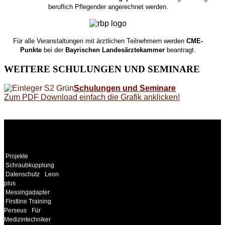
beruflich Pflegender angerechnet werden.
Für alle Veranstaltungen mit ärztlichen Teilnehmern werden
CME-
Punkte
bei der
Bayrischen Landesärztekammer
beantragt.
WEITERE
SCHULUNGEN UND SEMINARE
Schulungen und Seminare
Zum PDF Download einfach die Grafik anklicken!
WEITERE
LINKS
Projekte
Schraubkupplung
Datenschutz
Leon
plus
Messingadapter
Firstline Training
Perseus
Für
Medizintechniker