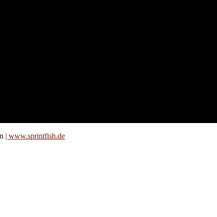
nd für
 an
zt. Auf
are für
on
| www.sprintfish.de