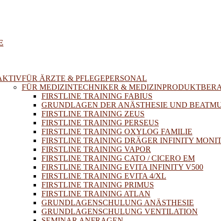
E
AKTIV
FÜR ÄRZTE & PFLEGEPERSONAL
FÜR MEDIZINTECHNIKER & MEDIZINPRODUKTBER
FIRSTLINE TRAINING FABIUS
GRUNDLAGEN DER ANÄSTHESIE UND BEATM
FIRSTLINE TRAINING ZEUS
FIRSTLINE TRAINING PERSEUS
FIRSTLINE TRAINING OXYLOG FAMILIE
FIRSTLINE TRAINING DRÄGER INFINITY MONI
FIRSTLINE TRAINING VAPOR
FIRSTLINE TRAINING CATO / CICERO EM
FIRSTLINE TRAINING EVITA INFINITY V500
FIRSTLINE TRAINING EVITA 4/XL
FIRSTLINE TRAINING PRIMUS
FIRSTLINE TRAINING ATLAN
GRUNDLAGENSCHULUNG ANÄSTHESIE
GRUNDLAGENSCHULUNG VENTILATION
SEMINAR ANFRAGEN