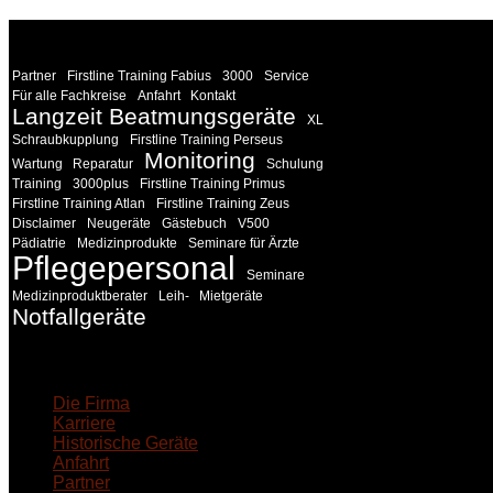
WEITERE
LINKS
Partner
Firstline Training Fabius
3000
Service
Für alle Fachkreise
Anfahrt
Kontakt
Langzeit Beatmungsgeräte
XL
Schraubkupplung
Firstline Training Perseus
Monitoring
Wartung
Reparatur
Schulung
Training
3000plus
Firstline Training Primus
Firstline Training Atlan
Firstline Training Zeus
Disclaimer
Neugeräte
Gästebuch
V500
Pädiatrie
Medizinprodukte
Seminare für Ärzte
Pflegepersonal
Seminare
Medizinproduktberater
Leih-
Mietgeräte
Notfallgeräte
18MEDICAL
Die Firma
Karriere
Historische Geräte
Anfahrt
Partner