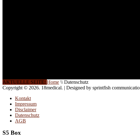
INFORMATION
Seminare und Trainings für Anwender von Medizinprodukten u
technisches Personal
.
Um Ihnen eine optimale Arbeitsatmosphäre und ein Maximum
Lernerfolg zu garantieren, ist die Anzahl der Teilnehmer begren
Ihren Wunsch richten wir weitere Termine, Themen und Semin
Sie ein. Gerne schulen wir Sie auch in Wochenendkursen, in
Halbtagsschulungen, oder direkt vor Ort.
Die Qualität unserer Schulungen ist das Ergebnis jahrelanger
Erfahrung. Wir geben diese gerne an Sie weiter.
AKTUELLE SEITE:
Home
\\
Datenschutz
Copyright © 2026. 18medical. | Designed by sprintfish communicati
Kontakt
Impressum
Disclaimer
Datenschutz
AGB
S5 Box