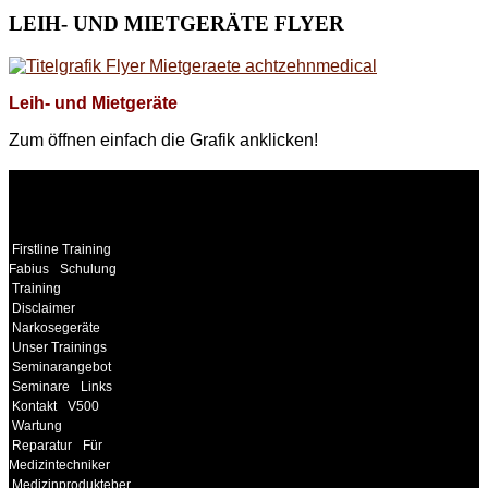
LEIH-
UND MIETGERÄTE FLYER
Leih- und Mietgeräte
Zum öffnen einfach die Grafik anklicken!
WEITERE
LINKS
Firstline Training
Fabius
Schulung
Training
Disclaimer
Narkosegeräte
Unser Trainings
Seminarangebot
Seminare
Links
Kontakt
V500
Wartung
Reparatur
Für
Medizintechniker
Medizinprodukteberater