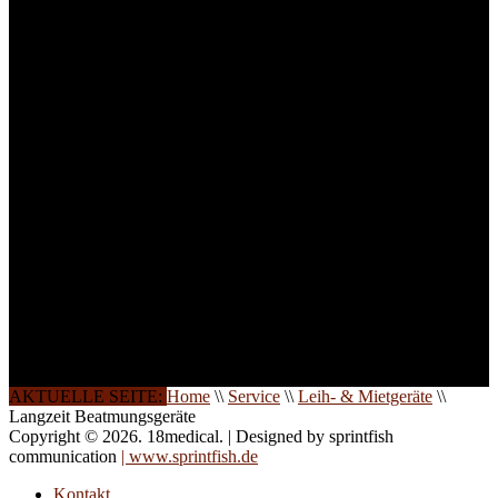
Arbeitsatmosphäre und
ein Maximum an
Lernerfolg zu garantieren,
ist die Anzahl der
Teilnehmer begrenzt. Auf
Ihren Wunsch richten wir
weitere Termine, Themen
und Seminare für Sie ein.
Gerne schulen wir Sie
auch in
Wochenendkursen, in
Halbtagsschulungen, oder
direkt vor Ort.
Die Qualität unserer
Schulungen ist das
Ergebnis jahrelanger
Erfahrung. Wir geben
diese gerne an Sie weiter.
AKTUELLE SEITE:
Home
\\
Service
\\
Leih- & Mietgeräte
\\
Langzeit Beatmungsgeräte
Copyright © 2026. 18medical. | Designed by sprintfish
communication
| www.sprintfish.de
Kontakt