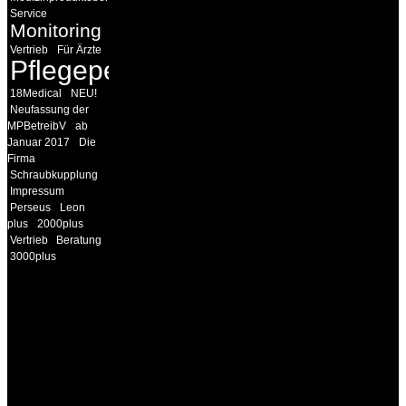
Service
Monitoring
Vertrieb
Für Ärzte
Pflegepersonal
18Medical
NEU!
Neufassung der
MPBetreibV
ab
Januar 2017
Die
Firma
Schraubkupplung
Impressum
Perseus
Leon
plus
2000plus
Vertrieb
Beratung
3000plus
INFORMATION
Seminare und Trainings
für Anwender von
Medizinprodukten und für
technisches Personal
.
Um Ihnen eine optimale