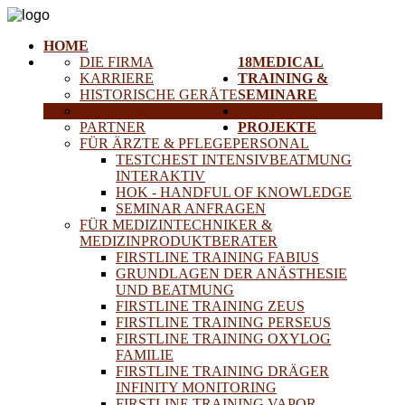
HOME
DIE FIRMA
18MEDICAL
KARRIERE
TRAINING &
HISTORISCHE GERÄTE
SEMINARE
ANFAHRT
SERVICE
PARTNER
PROJEKTE
FÜR ÄRZTE & PFLEGEPERSONAL
TESTCHEST INTENSIVBEATMUNG
INTERAKTIV
HOK - HANDFUL OF KNOWLEDGE
SEMINAR ANFRAGEN
FÜR MEDIZINTECHNIKER &
MEDIZINPRODUKTBERATER
FIRSTLINE TRAINING FABIUS
GRUNDLAGEN DER ANÄSTHESIE
UND BEATMUNG
FIRSTLINE TRAINING ZEUS
FIRSTLINE TRAINING PERSEUS
FIRSTLINE TRAINING OXYLOG
FAMILIE
FIRSTLINE TRAINING DRÄGER
INFINITY MONITORING
FIRSTLINE TRAINING VAPOR