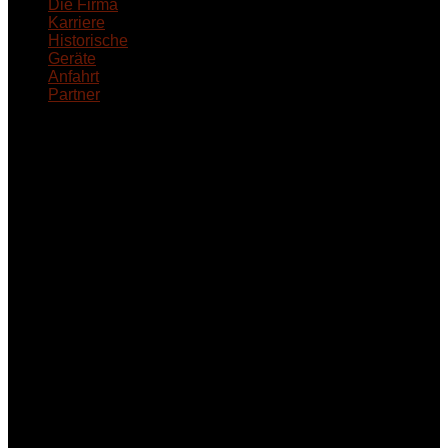
Die Firma
Karriere
Historische
Geräte
Anfahrt
Partner
INFORMATION
Seminare und Trainings
für Anwender von
Medizinprodukten und für
technisches Personal
.
Um Ihnen eine optimale
Arbeitsatmosphäre und
ein Maximum an
Lernerfolg zu garantieren,
ist die Anzahl der
Teilnehmer begrenzt. Auf
Ihren Wunsch richten wir
weitere Termine, Themen
und Seminare für Sie ein.
Gerne schulen wir Sie
auch in
Wochenendkursen, in