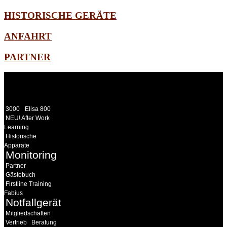
HISTORISCHE GERÄTE
ANFAHRT
PARTNER
WEITERE
LINKS
3000
Elisa 800
NEU! After Work
Learning
Historische
Apparate
Monitoring
Partner
Gästebuch
Firstline Training
Fabius
Notfallgeräte
Mitgliedschaften
Vertrieb
Beratung