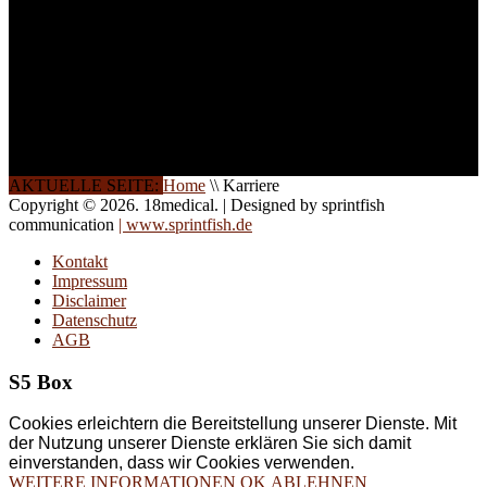
Halbtagsschulungen, oder
direkt vor Ort.
Die Qualität unserer
Schulungen ist das
Ergebnis jahrelanger
Erfahrung. Wir geben
diese gerne an Sie weiter.
AKTUELLE SEITE:
Home
\\
Karriere
Copyright © 2026. 18medical. | Designed by sprintfish
communication
| www.sprintfish.de
Kontakt
Impressum
Disclaimer
Datenschutz
AGB
S5 Box
Cookies erleichtern die Bereitstellung unserer Dienste. Mit
der Nutzung unserer Dienste erklären Sie sich damit
einverstanden, dass wir Cookies verwenden.
WEITERE INFORMATIONEN
OK
ABLEHNEN