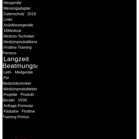
Neugeräte
Messingadapter
Datenschutz
2018
Links
Anästhesiegeräte
18Medical
Medizin-Techniker
Medizinproduktberater
Firstline Training
Perseus
Langzeit
Beatmungsgeräte
Leih-
Mietgeräte
Für
Medizintechniker
Medizinprodukteberater
Projekte
Produkt-
Berater
V500
Anfrage-Formular
Pädiatrie
Firstline
Training Primus
18MEDICAL