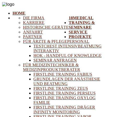
HOME
DIE FIRMA
18MEDICAL
KARRIERE
TRAINING &
HISTORISCHE GERÄTE
SEMINARE
ANFAHRT
SERVICE
PARTNER
PROJEKTE
FÜR ÄRZTE & PFLEGEPERSONAL
TESTCHEST INTENSIVBEATMUNG
INTERAKTIV
HOK - HANDFUL OF KNOWLEDGE
SEMINAR ANFRAGEN
FÜR MEDIZINTECHNIKER &
MEDIZINPRODUKTBERATER
FIRSTLINE TRAINING FABIUS
GRUNDLAGEN DER ANÄSTHESIE
UND BEATMUNG
FIRSTLINE TRAINING ZEUS
FIRSTLINE TRAINING PERSEUS
FIRSTLINE TRAINING OXYLOG
FAMILIE
FIRSTLINE TRAINING DRÄGER
INFINITY MONITORING
FIRSTLINE TRAINING VAPOR