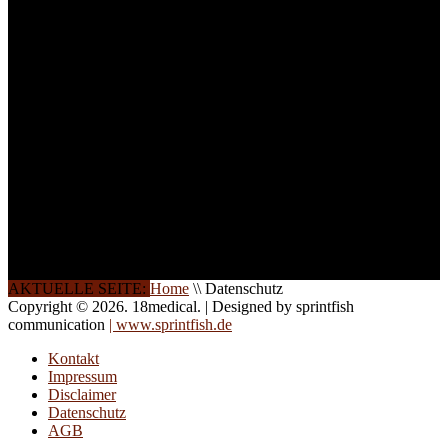
Teilnehmer begrenzt. Auf
Ihren Wunsch richten wir
weitere Termine, Themen
und Seminare für Sie ein.
Gerne schulen wir Sie
auch in
Wochenendkursen, in
Halbtagsschulungen, oder
direkt vor Ort.
Die Qualität unserer
Schulungen ist das
Ergebnis jahrelanger
Erfahrung. Wir geben
diese gerne an Sie weiter.
AKTUELLE SEITE:
Home
\\
Datenschutz
Copyright © 2026. 18medical. | Designed by sprintfish
communication
| www.sprintfish.de
Kontakt
Impressum
Disclaimer
Datenschutz
AGB