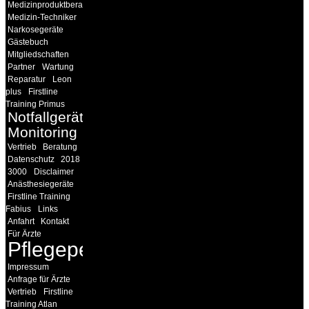
Medizinproduktberater
Medizin-Techniker
Narkosegeräte
Gästebuch
Mitgliedschaften
Partner
Wartung
Reparatur
Leon
plus
Firstline
Training Primus
Notfallgeräte
Monitoring
Vertrieb
Beratung
Datenschutz
2018
3000
Disclaimer
Anästhesiegeräte
Firstline Training
Fabius
Links
Anfahrt
Kontakt
Für Ärzte
Pflegepersonal
Impressum
Anfrage für Ärzte
Vertrieb
Firstline
Training Atlan