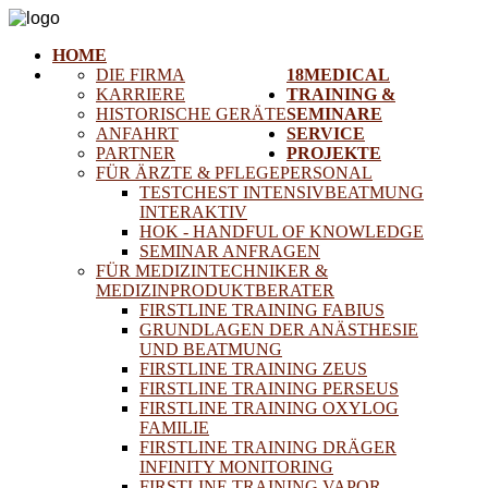
HOME
DIE FIRMA
18MEDICAL
KARRIERE
TRAINING &
HISTORISCHE GERÄTE
SEMINARE
ANFAHRT
SERVICE
PARTNER
PROJEKTE
FÜR ÄRZTE & PFLEGEPERSONAL
TESTCHEST INTENSIVBEATMUNG
INTERAKTIV
HOK - HANDFUL OF KNOWLEDGE
SEMINAR ANFRAGEN
FÜR MEDIZINTECHNIKER &
MEDIZINPRODUKTBERATER
FIRSTLINE TRAINING FABIUS
GRUNDLAGEN DER ANÄSTHESIE
UND BEATMUNG
FIRSTLINE TRAINING ZEUS
FIRSTLINE TRAINING PERSEUS
FIRSTLINE TRAINING OXYLOG
FAMILIE
FIRSTLINE TRAINING DRÄGER
INFINITY MONITORING
FIRSTLINE TRAINING VAPOR