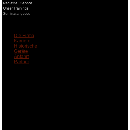
Pädiatrie
Service
Unser Trainings
Seminarangebot
18MEDICAL
Die Firma
Karriere
Historische
Geräte
Anfahrt
Partner
INFORMATION
Seminare und Trainings
für Anwender von
Medizinprodukten und für
technisches Personal
.
Um Ihnen eine optimale
Arbeitsatmosphäre und
ein Maximum an
Lernerfolg zu garantieren,
ist die Anzahl der