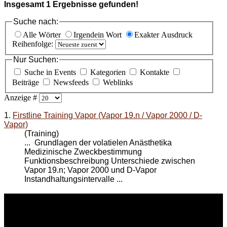
Insgesamt
1
Ergebnisse gefunden!
Suche nach:
Alle Wörter
Irgendein Wort
Exakter Ausdruck
Reihenfolge:
Nur Suchen:
Suche in Events
Kategorien
Kontakte
Beiträge
Newsfeeds
Weblinks
Anzeige #
1.
Firstline Training Vapor (Vapor 19.n / Vapor 2000 / D-
Vapor)
(Training)
... Grundlagen der volatielen Anästhetika
Medizinische Zweckbestimmung
Funktionsbeschreibung Unterschiede zwischen
Vapor 19.n;
Vapor 2000
und D-Vapor
Instandhaltungsintervalle ...
WEITERE
LINKS