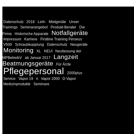
WEITERE
LINKS
Datenschutz
2018
Leih-
Mietgeräte
Unser
Trainings
Seminarangebot
Produkt-Berater
Die
Notfallgeräte
Firma
Historische Apparate
Impressum
Karriere
Firstline Training Perseus
V500
Schraubkupplung
Datenschutz
Neugeräte
Monitoring
XL
NEU!
Neufassung der
Langzeit
MPBetreibV
ab Januar 2017
Beatmungsgeräte
Für Ärzte
Pflegepersonal
2000plus
Service
Vapor 19
n
Vapor 2000
D-Vapor
Medizinprodukte
Seminare
INFORMATION
Seminare und Trainings für Anwender von Medizinprodukten u
technisches Personal
.
Um Ihnen eine optimale Arbeitsatmosphäre und ein Maximum
Lernerfolg zu garantieren, ist die Anzahl der Teilnehmer begren
Ihren Wunsch richten wir weitere Termine, Themen und Semin
Sie ein. Gerne schulen wir Sie auch in Wochenendkursen, in