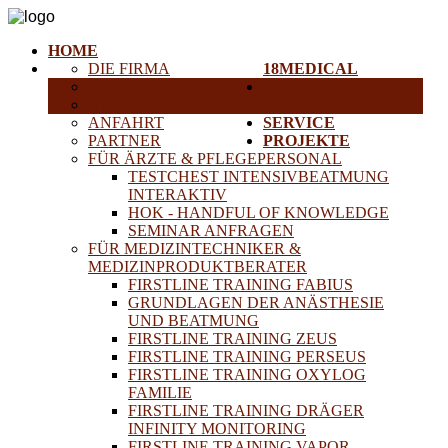
HOME
DIE FIRMA
18MEDICAL
KARRIERE
TRAINING &
HISTORISCHE GERÄTE
SEMINARE
ANFAHRT
SERVICE
PARTNER
PROJEKTE
FÜR ÄRZTE & PFLEGEPERSONAL
TESTCHEST INTENSIVBEATMUNG
INTERAKTIV
HOK - HANDFUL OF KNOWLEDGE
SEMINAR ANFRAGEN
FÜR MEDIZINTECHNIKER &
MEDIZINPRODUKTBERATER
FIRSTLINE TRAINING FABIUS
GRUNDLAGEN DER ANÄSTHESIE
UND BEATMUNG
FIRSTLINE TRAINING ZEUS
FIRSTLINE TRAINING PERSEUS
FIRSTLINE TRAINING OXYLOG
FAMILIE
FIRSTLINE TRAINING DRÄGER
INFINITY MONITORING
FIRSTLINE TRAINING VAPOR