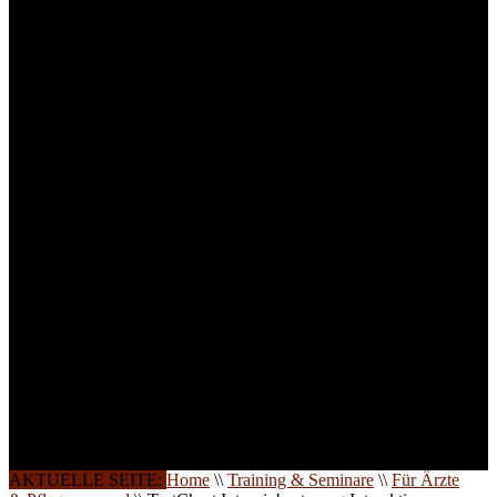
für Anwender von
Medizinprodukten und für
technisches Personal
.
Um Ihnen eine optimale
Arbeitsatmosphäre und
ein Maximum an
Lernerfolg zu garantieren,
ist die Anzahl der
Teilnehmer begrenzt. Auf
Ihren Wunsch richten wir
weitere Termine, Themen
und Seminare für Sie ein.
Gerne schulen wir Sie
auch in
Wochenendkursen, in
Halbtagsschulungen, oder
direkt vor Ort.
Die Qualität unserer
Schulungen ist das
Ergebnis jahrelanger
Erfahrung. Wir geben
diese gerne an Sie weiter.
AKTUELLE SEITE:
Home
\\
Training & Seminare
\\
Für Ärzte