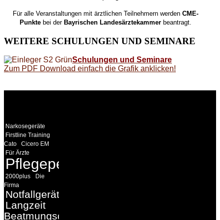
Für alle Veranstaltungen mit ärztlichen Teilnehmern werden
CME-
Punkte
bei der
Bayrischen Landesärztekammer
beantragt.
WEITERE
SCHULUNGEN UND SEMINARE
Schulungen und Seminare
Zum PDF Download einfach die Grafik anklicken!
WEITERE
LINKS
Narkosegeräte
Firstline Training
Cato
Cicero EM
Für Ärzte
Pflegepersonal
2000plus
Die
Firma
Notfallgeräte
Langzeit
Beatmungsgeräte