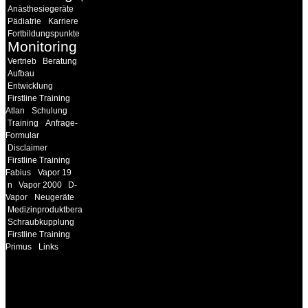
Anästhesiegeräte
Pädiatrie
Karriere
Fortbildungspunkte
Monitoring
Vertrieb
Beratung
Aufbau
Entwicklung
Firstline Training
Atlan
Schulung
Training
Anfrage-
Formular
Disclaimer
Firstline Training
Fabius
Vapor 19
n
Vapor 2000
D-
Vapor
Neugeräte
Medizinproduktberater
Schraubkupplung
Firstline Training
Primus
Links
INFORMATION
Seminare und Trainings