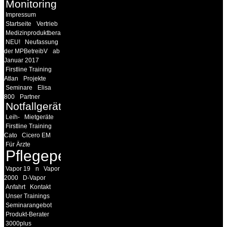
Monitoring
Impressum
Startseite
Vertrieb
Medizinproduktberater
NEU!
Neufassung
der MPBetreibV
ab
Januar 2017
Firstline Training
Atlan
Projekte
Seminare
Elisa
800
Partner
Notfallgeräte
Leih-
Mietgeräte
Firstline Training
Cato
Cicero EM
Für Ärzte
Pflegepersonal
Vapor 19
n
Vapor
2000
D-Vapor
Anfahrt
Kontakt
Unser Trainings
Seminarangebot
Produkt-Berater
3000plus