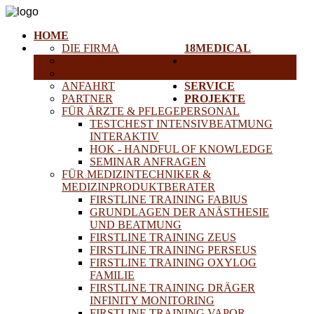
HOME
DIE FIRMA
18MEDICAL
KARRIERE
TRAINING &
HISTORISCHE GERÄTE
SEMINARE
ANFAHRT
SERVICE
PARTNER
PROJEKTE
FÜR ÄRZTE & PFLEGEPERSONAL
TESTCHEST INTENSIVBEATMUNG
INTERAKTIV
HOK - HANDFUL OF KNOWLEDGE
SEMINAR ANFRAGEN
FÜR MEDIZINTECHNIKER &
MEDIZINPRODUKTBERATER
FIRSTLINE TRAINING FABIUS
GRUNDLAGEN DER ANÄSTHESIE
UND BEATMUNG
FIRSTLINE TRAINING ZEUS
FIRSTLINE TRAINING PERSEUS
FIRSTLINE TRAINING OXYLOG
FAMILIE
FIRSTLINE TRAINING DRÄGER
INFINITY MONITORING
FIRSTLINE TRAINING VAPOR