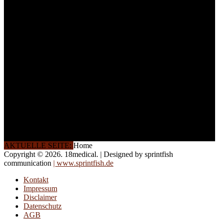
Teilnehmer begrenzt. Auf
Ihren Wunsch richten wir
weitere Termine, Themen
und Seminare für Sie ein.
Gerne schulen wir Sie
auch in
Wochenendkursen, in
Halbtagsschulungen, oder
direkt vor Ort.
Die Qualität unserer
Schulungen ist das
Ergebnis jahrelanger
Erfahrung. Wir geben
diese gerne an Sie weiter.
AKTUELLE SEITE:
Home
Copyright © 2026. 18medical. | Designed by sprintfish
communication
| www.sprintfish.de
Kontakt
Impressum
Disclaimer
Datenschutz
AGB