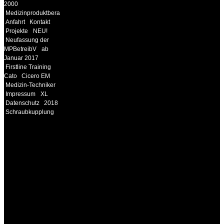
2000
Medizinproduktberater
Anfahrt
Kontakt
Projekte
NEU!
Neufassung der
MPBetreibV
ab
Januar 2017
Firstline Training
Cato
Cicero EM
Medizin-Techniker
Impressum
XL
Datenschutz
2018
Schraubkupplung
INFORMATION
Seminare und Trainings
für Anwender von
Medizinprodukten und für
technisches Personal
.
Um Ihnen eine optimale
Arbeitsatmosphäre und
ein Maximum an
Lernerfolg zu garantieren,
ist die Anzahl der