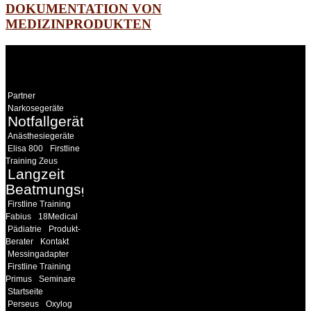
DOKUMENTATION VON
MEDIZINPRODUKTEN
WEITERE
LINKS
Partner
Narkosegeräte
Notfallgeräte
Anästhesiegeräte
Elisa 800
Firstline
Training Zeus
Langzeit
Beatmungsgeräte
Firstline Training
Fabius
18Medical
Pädiatrie
Produkt-
Berater
Kontakt
Messingadapter
Firstline Training
Primus
Seminare
Startseite
Perseus
Oxylog