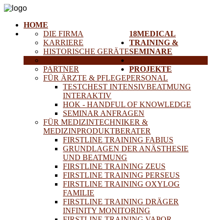
HOME
DIE FIRMA
18MEDICAL
KARRIERE
TRAINING &
HISTORISCHE GERÄTE
SEMINARE
ANFAHRT
SERVICE
PARTNER
PROJEKTE
FÜR ÄRZTE & PFLEGEPERSONAL
TESTCHEST INTENSIVBEATMUNG
INTERAKTIV
HOK - HANDFUL OF KNOWLEDGE
SEMINAR ANFRAGEN
FÜR MEDIZINTECHNIKER &
MEDIZINPRODUKTBERATER
FIRSTLINE TRAINING FABIUS
GRUNDLAGEN DER ANÄSTHESIE
UND BEATMUNG
FIRSTLINE TRAINING ZEUS
FIRSTLINE TRAINING PERSEUS
FIRSTLINE TRAINING OXYLOG
FAMILIE
FIRSTLINE TRAINING DRÄGER
INFINITY MONITORING
FIRSTLINE TRAINING VAPOR