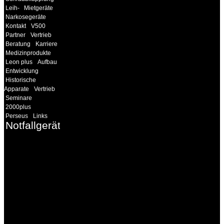
Leih-
Mietgeräte
Narkosegeräte
Kontakt
V500
Partner
Vertrieb
Beratung
Karriere
Medizinprodukte
Leon plus
Aufbau
Entwicklung
Historische
Apparate
Vertrieb
Seminare
2000plus
Perseus
Links
Notfallgeräte
INFORMATION
Seminare und Trainings
für Anwender von
Medizinprodukten und für
technisches Personal
.
Um Ihnen eine optimale
Arbeitsatmosphäre und
ein Maximum an