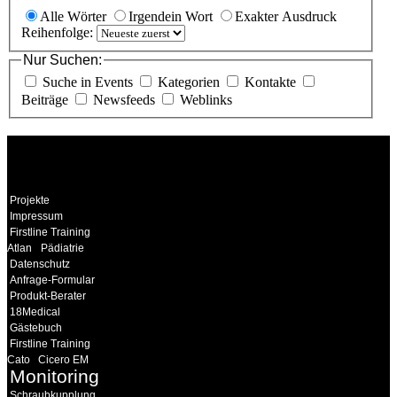
Alle Wörter
Irgendein Wort
Exakter Ausdruck
Reihenfolge:
Nur Suchen:
Suche in Events
Kategorien
Kontakte
Beiträge
Newsfeeds
Weblinks
WEITERE
LINKS
Projekte
Impressum
Firstline Training
Atlan
Pädiatrie
Datenschutz
Anfrage-Formular
Produkt-Berater
18Medical
Gästebuch
Firstline Training
Cato
Cicero EM
Monitoring
Schraubkupplung