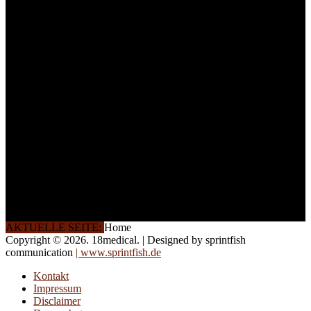
Lernerfolg zu garantieren,
ist die Anzahl der
Teilnehmer begrenzt. Auf
Ihren Wunsch richten wir
weitere Termine, Themen
und Seminare für Sie ein.
Gerne schulen wir Sie
auch in
Wochenendkursen, in
Halbtagsschulungen, oder
direkt vor Ort.
Die Qualität unserer
Schulungen ist das
Ergebnis jahrelanger
Erfahrung. Wir geben
diese gerne an Sie weiter.
AKTUELLE SEITE:
Home
Copyright © 2026. 18medical. | Designed by sprintfish
communication
| www.sprintfish.de
Kontakt
Impressum
Disclaimer