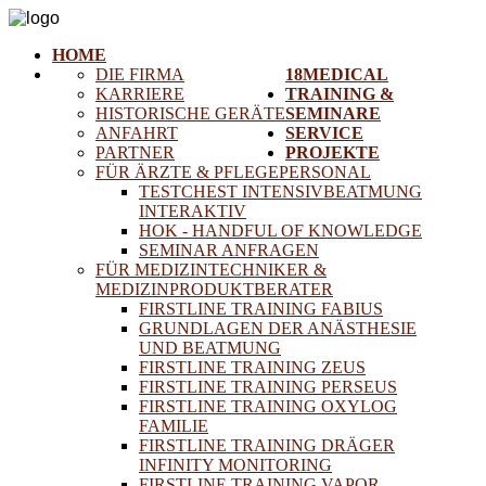
HOME
DIE FIRMA
18MEDICAL
KARRIERE
TRAINING &
HISTORISCHE GERÄTE
SEMINARE
ANFAHRT
SERVICE
PARTNER
PROJEKTE
FÜR ÄRZTE & PFLEGEPERSONAL
TESTCHEST INTENSIVBEATMUNG
INTERAKTIV
HOK - HANDFUL OF KNOWLEDGE
SEMINAR ANFRAGEN
FÜR MEDIZINTECHNIKER &
MEDIZINPRODUKTBERATER
FIRSTLINE TRAINING FABIUS
GRUNDLAGEN DER ANÄSTHESIE
UND BEATMUNG
FIRSTLINE TRAINING ZEUS
FIRSTLINE TRAINING PERSEUS
FIRSTLINE TRAINING OXYLOG
FAMILIE
FIRSTLINE TRAINING DRÄGER
INFINITY MONITORING
FIRSTLINE TRAINING VAPOR