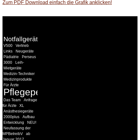
Zum PDF Download einfach die Grafik anklicken!
WEITERE
LINKS
Notfallgeräte
V500
Vertrieb
Links
Neugeräte
Pädiatrie
Perseus
3000
Leih-
Mietgeräte
Medizin-Techniker
Medizinprodukte
Für Ärzte
Pflegepersonal
Das Team
Anfrage
für Ärzte
XL
Anästhesiegeräte
2000plus
Aufbau
Entwicklung
NEU!
Neufassung der
MPBetreibV
ab
Januar 2017