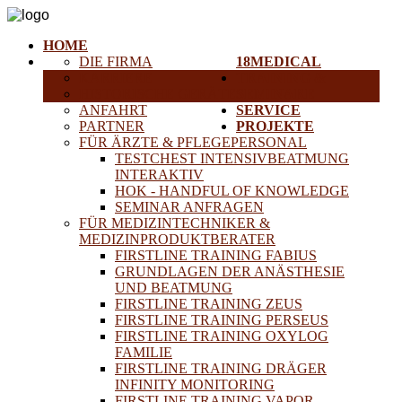
HOME
DIE FIRMA
18MEDICAL
KARRIERE
TRAINING &
HISTORISCHE GERÄTE
SEMINARE
ANFAHRT
SERVICE
PARTNER
PROJEKTE
FÜR ÄRZTE & PFLEGEPERSONAL
TESTCHEST INTENSIVBEATMUNG
INTERAKTIV
HOK - HANDFUL OF KNOWLEDGE
SEMINAR ANFRAGEN
FÜR MEDIZINTECHNIKER &
MEDIZINPRODUKTBERATER
FIRSTLINE TRAINING FABIUS
GRUNDLAGEN DER ANÄSTHESIE
UND BEATMUNG
FIRSTLINE TRAINING ZEUS
FIRSTLINE TRAINING PERSEUS
FIRSTLINE TRAINING OXYLOG
FAMILIE
FIRSTLINE TRAINING DRÄGER
INFINITY MONITORING
FIRSTLINE TRAINING VAPOR