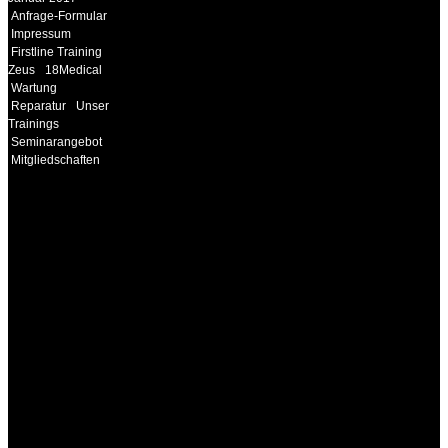
Anfrage-Formular
Impressum
Firstline Training
Zeus
18Medical
Wartung
Reparatur
Unser
Trainings
Seminarangebot
Mitgliedschaften
INFORMATION
Seminare und Trainings
für Anwender von
Medizinprodukten und für
technisches Personal
.
Um Ihnen eine optimale
Arbeitsatmosphäre und
ein Maximum an
Lernerfolg zu garantieren,
ist die Anzahl der
Teilnehmer begrenzt. Auf
Ihren Wunsch richten wir
weitere Termine, Themen