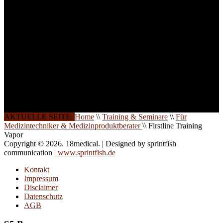
und Seminare für Sie ein.
Gerne schulen wir Sie
auch in
Wochenendkursen, in
Halbtagsschulungen, oder
direkt vor Ort.
Die Qualität unserer
Schulungen ist das
Ergebnis jahrelanger
Erfahrung. Wir geben
diese gerne an Sie weiter.
AKTUELLE SEITE:
Home
\\
Training & Seminare
\\
Für
Medizintechniker & Medizinproduktberater
\\
Firstline Training
Vapor
Copyright © 2026. 18medical. | Designed by sprintfish
communication
| www.sprintfish.de
Kontakt
Impressum
Disclaimer
Datenschutz
AGB