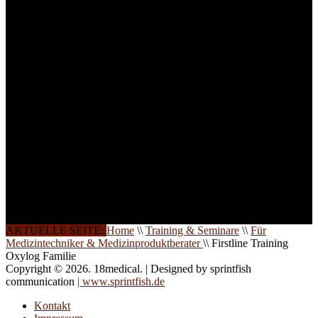
Lernerfolg zu garantieren,
ist die Anzahl der
Teilnehmer begrenzt. Auf
Ihren Wunsch richten wir
weitere Termine, Themen
und Seminare für Sie ein.
Gerne schulen wir Sie
auch in
Wochenendkursen, in
Halbtagsschulungen, oder
direkt vor Ort.
Die Qualität unserer
Schulungen ist das
Ergebnis jahrelanger
Erfahrung. Wir geben
diese gerne an Sie weiter.
AKTUELLE SEITE:
Home
\\
Training & Seminare
\\
Für
Medizintechniker & Medizinproduktberater
\\
Firstline Training
Oxylog Familie
Copyright © 2026. 18medical. | Designed by sprintfish
communication
| www.sprintfish.de
Kontakt