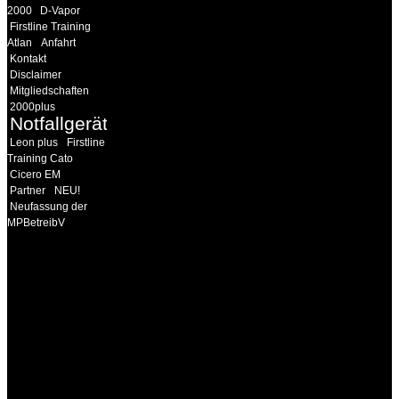
2000
D-Vapor
Firstline Training
Atlan
Anfahrt
Kontakt
Disclaimer
Mitgliedschaften
2000plus
Notfallgeräte
Leon plus
Firstline
Training Cato
Cicero EM
Partner
NEU!
Neufassung der
MPBetreibV
INFORMATION
Seminare und Trainings
für Anwender von
Medizinprodukten und für
technisches Personal
.
Um Ihnen eine optimale
Arbeitsatmosphäre und
ein Maximum an