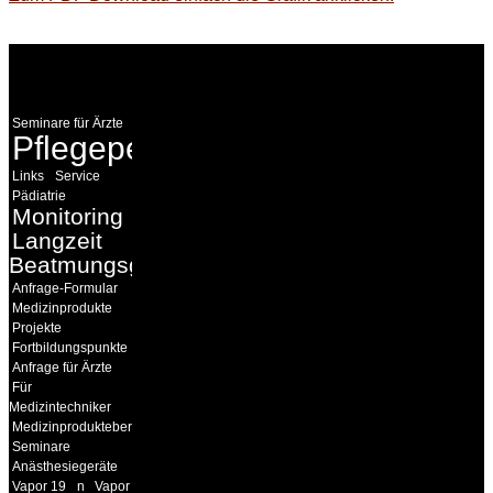
WEITERE
LINKS
Seminare für Ärzte
Pflegepersonal
Links
Service
Pädiatrie
Monitoring
Langzeit
Beatmungsgeräte
Anfrage-Formular
Medizinprodukte
Projekte
Fortbildungspunkte
Anfrage für Ärzte
Für
Medizintechniker
Medizinprodukteberater
Seminare
Anästhesiegeräte
Vapor 19
n
Vapor