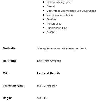
Elektronikbaugruppen
Netzteil
Demontage und Montage von Baugruppen
Wartungsmaßnahmen
Testliste
Fehlersuche
Funktionsprüfung
Prüfliste
Methodik:
Vortrag, Diskussion und Training am Gerät
Referent:
Karl-Heinz Achtzehn
Ort:
Lauf a. d. Pegnitz
Teilnehmerzahl:
max. 6 Personen
Beginn:
9:00 Uhr