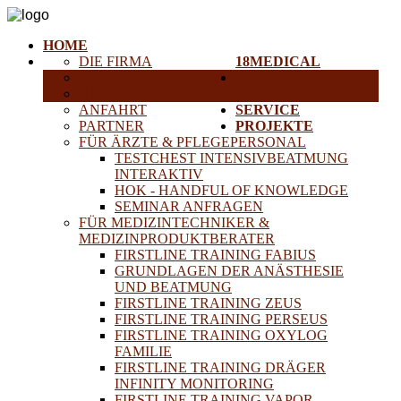
HOME
DIE FIRMA
18MEDICAL
KARRIERE
TRAINING &
HISTORISCHE GERÄTE
SEMINARE
ANFAHRT
SERVICE
PARTNER
PROJEKTE
FÜR ÄRZTE & PFLEGEPERSONAL
TESTCHEST INTENSIVBEATMUNG
INTERAKTIV
HOK - HANDFUL OF KNOWLEDGE
SEMINAR ANFRAGEN
FÜR MEDIZINTECHNIKER &
MEDIZINPRODUKTBERATER
FIRSTLINE TRAINING FABIUS
GRUNDLAGEN DER ANÄSTHESIE
UND BEATMUNG
FIRSTLINE TRAINING ZEUS
FIRSTLINE TRAINING PERSEUS
FIRSTLINE TRAINING OXYLOG
FAMILIE
FIRSTLINE TRAINING DRÄGER
INFINITY MONITORING
FIRSTLINE TRAINING VAPOR