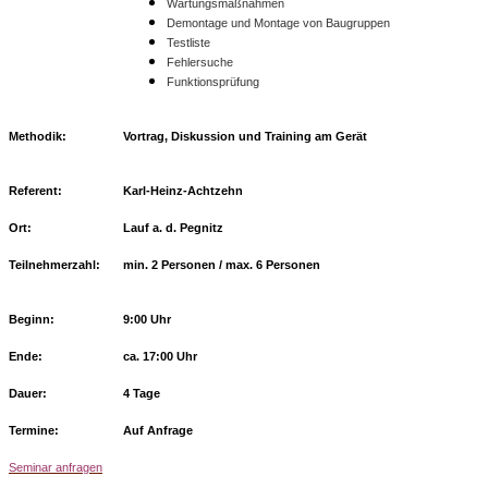
Wartungsmaßnahmen
Demontage und Montage von Baugruppen
Testliste
Fehlersuche
Funktionsprüfung
Methodik:
Vortrag, Diskussion und Training am Gerät
Referent:
Karl-Heinz-Achtzehn
Ort:
Lauf a. d. Pegnitz
Teilnehmerzahl:
min. 2 Personen / max. 6 Personen
Beginn:
9:00 Uhr
Ende:
ca. 17:00 Uhr
Dauer:
4 Tage
Termine:
Auf Anfrage
Seminar anfragen
______________________________________________________________