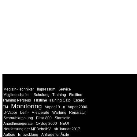
WEITERE
LINKS
Medizin-Techniker
Impressum
Service
Mitgliedschaften
Schulung
Training
Firstline
Training Perseus
Firstline Training Cato
Cicero
Monitoring
EM
Vapor 19
n
Vapor 2000
D-Vapor
Leih-
Mietgeräte
Wartung
Reparatur
Schraubkupplung
Elisa 800
Startseite
Anästhesiegeräte
Oxylog 2000
NEU!
Neufassung der MPBetreibV
ab Januar 2017
Aufbau
Entwicklung
Anfrage für Ärzte