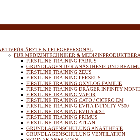
E
AKTIV
FÜR ÄRZTE & PFLEGEPERSONAL
FÜR MEDIZINTECHNIKER & MEDIZINPRODUKTBER
FIRSTLINE TRAINING FABIUS
GRUNDLAGEN DER ANÄSTHESIE UND BEATM
FIRSTLINE TRAINING ZEUS
FIRSTLINE TRAINING PERSEUS
FIRSTLINE TRAINING OXYLOG FAMILIE
FIRSTLINE TRAINING DRÄGER INFINITY MONI
FIRSTLINE TRAINING VAPOR
FIRSTLINE TRAINING CATO / CICERO EM
FIRSTLINE TRAINING EVITA INFINITY V500
FIRSTLINE TRAINING EVITA 4/XL
FIRSTLINE TRAINING PRIMUS
FIRSTLINE TRAINING ATLAN
GRUNDLAGENSCHULUNG ANÄSTHESIE
GRUNDLAGENSCHULUNG VENTILATION
SEMINAR ANFRAGEN