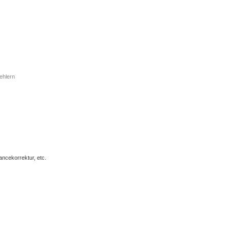
ehlern
ncekorrektur, etc.