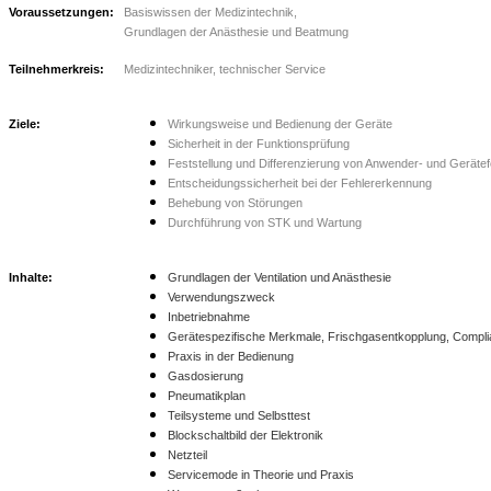
Voraussetzungen:
Basiswissen der Medizintechnik,
Grundlagen der Anästhesie und Beatmung
Teilnehmerkreis:
Medizintechniker, technischer Service
Ziele:
Wirkungsweise und Bedienung der Geräte
Sicherheit in der Funktionsprüfung
Feststellung und Differenzierung von Anwender- und Gerätef
Entscheidungssicherheit bei der Fehlererkennung
Behebung von Störungen
Durchführung von STK und Wartung
Inhalte:
Grundlagen der Ventilation und Anästhesie
Verwendungszweck
Inbetriebnahme
Gerätespezifische Merkmale, Frischgasentkopplung, Complia
Praxis in der Bedienung
Gasdosierung
Pneumatikplan
Teilsysteme und Selbsttest
Blockschaltbild der Elektronik
Netzteil
Servicemode in Theorie und Praxis