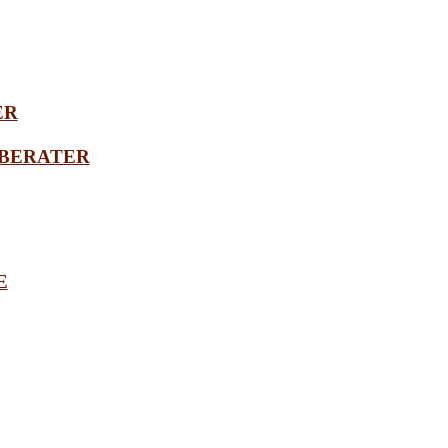
ER
BERATER
E