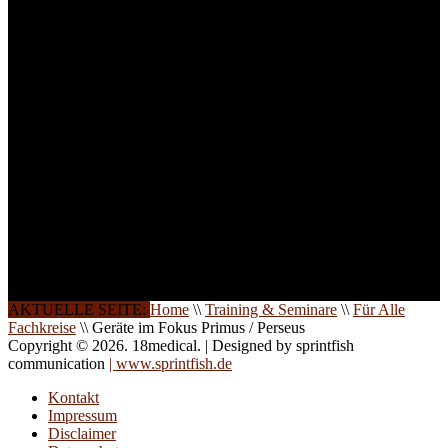
ist die Anzahl der
Teilnehmer begrenzt. Auf
Ihren Wunsch richten wir
weitere Termine, Themen
und Seminare für Sie ein.
Gerne schulen wir Sie
auch in
Wochenendkursen, in
Halbtagsschulungen, oder
direkt vor Ort.
Die Qualität unserer
Schulungen ist das
Ergebnis jahrelanger
Erfahrung. Wir geben
diese gerne an Sie weiter.
AKTUELLE SEITE:
Home
\\
Training & Seminare
\\
Für Alle
Fachkreise
\\
Geräte im Fokus Primus / Perseus
Copyright © 2026. 18medical. | Designed by sprintfish
communication
| www.sprintfish.de
Kontakt
Impressum
Disclaimer