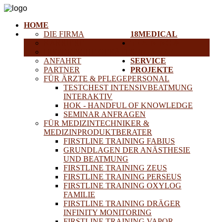
HOME
DIE FIRMA
18MEDICAL
KARRIERE
TRAINING &
HISTORISCHE GERÄTE
SEMINARE
ANFAHRT
SERVICE
PARTNER
PROJEKTE
FÜR ÄRZTE & PFLEGEPERSONAL
TESTCHEST INTENSIVBEATMUNG
INTERAKTIV
HOK - HANDFUL OF KNOWLEDGE
SEMINAR ANFRAGEN
FÜR MEDIZINTECHNIKER &
MEDIZINPRODUKTBERATER
FIRSTLINE TRAINING FABIUS
GRUNDLAGEN DER ANÄSTHESIE
UND BEATMUNG
FIRSTLINE TRAINING ZEUS
FIRSTLINE TRAINING PERSEUS
FIRSTLINE TRAINING OXYLOG
FAMILIE
FIRSTLINE TRAINING DRÄGER
INFINITY MONITORING
FIRSTLINE TRAINING VAPOR