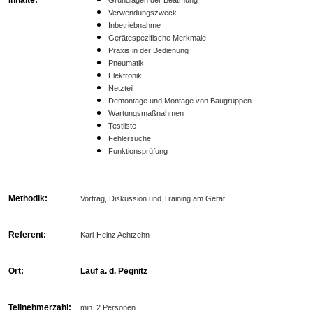
Verwendungszweck
Inbetriebnahme
Gerätespezifische Merkmale
Praxis in der Bedienung
Pneumatik
Elektronik
Netzteil
Demontage und Montage von Baugruppen
Wartungsmaßnahmen
Testliste
Fehlersuche
Funktionsprüfung
Methodik:
Vortrag, Diskussion und Training am Gerät
Referent:
Karl-Heinz Achtzehn
Ort:
Lauf a. d. Pegnitz
Teilnehmerzahl:
min. 2 Personen