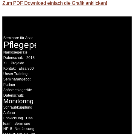
Zum PDF Download einfach die Grafik anklicken!
WEITERE
LINKS
Seminare für Ärzte
Pflegepersonal
Narkosegeräte
Datenschutz
2018
XL
Projekte
Kontakt
Elisa 800
Unser Trainings
Seminarangebot
Partner
Anästhesiegeräte
Datenschutz
Monitoring
Schraubkupplung
Aufbau
Entwicklung
Das
Team
Seminare
NEU!
Neufassung