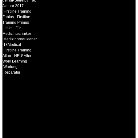
der MPBetreibV
ab
Januar 2017
Firstline Training
Fabius
Firstline
Training Primus
Links
Für
Medizintechniker
Medizinprodukteberater
18Medical
Firstline Training
Atlan
NEU! After
Work Learning
Wartung
Reparatur
INFORMATION
Seminare und Trainings
für Anwender von
Medizinprodukten und für
technisches Personal
.
Um Ihnen eine optimale
Arbeitsatmosphäre und
ein Maximum an
Lernerfolg zu garantieren,