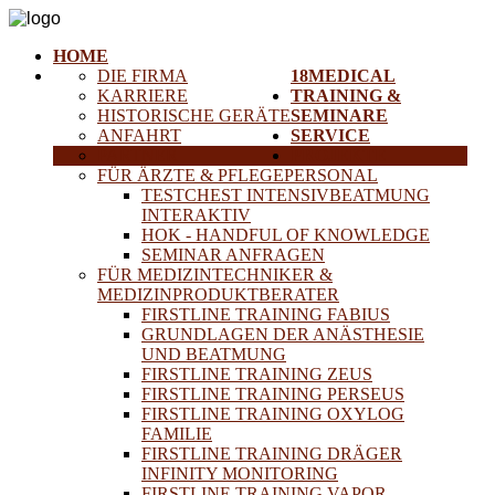
HOME
DIE FIRMA
18MEDICAL
KARRIERE
TRAINING &
HISTORISCHE GERÄTE
SEMINARE
ANFAHRT
SERVICE
PARTNER
PROJEKTE
FÜR ÄRZTE & PFLEGEPERSONAL
TESTCHEST INTENSIVBEATMUNG
INTERAKTIV
HOK - HANDFUL OF KNOWLEDGE
SEMINAR ANFRAGEN
FÜR MEDIZINTECHNIKER &
MEDIZINPRODUKTBERATER
FIRSTLINE TRAINING FABIUS
GRUNDLAGEN DER ANÄSTHESIE
UND BEATMUNG
FIRSTLINE TRAINING ZEUS
FIRSTLINE TRAINING PERSEUS
FIRSTLINE TRAINING OXYLOG
FAMILIE
FIRSTLINE TRAINING DRÄGER
INFINITY MONITORING
FIRSTLINE TRAINING VAPOR