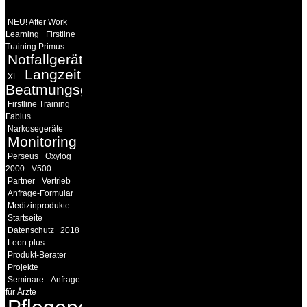
NEU! After Work
Learning
Firstline
Training Primus
Notfallgeräte
Langzeit
XL
Beatmungsgeräte
Firstline Training
Fabius
Narkosegeräte
Monitoring
Perseus
Oxylog
2000
V500
Partner
Vertrieb
Anfrage-Formular
Medizinprodukte
Startseite
Datenschutz
2018
Leon plus
Produkt-Berater
Projekte
Seminare
Anfrage
für Ärzte