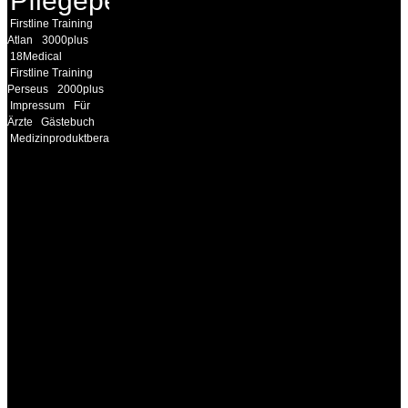
Pflegepersonal
Firstline Training
Atlan
3000plus
18Medical
Firstline Training
Perseus
2000plus
Impressum
Für
Ärzte
Gästebuch
Medizinproduktberater
INFORMATION
Seminare und Trainings
für Anwender von
Medizinprodukten und für
technisches Personal
.
Um Ihnen eine optimale
Arbeitsatmosphäre und
ein Maximum an
Lernerfolg zu garantieren,
ist die Anzahl der
Teilnehmer begrenzt. Auf
Ihren Wunsch richten wir
weitere Termine, Themen
und Seminare für Sie ein.