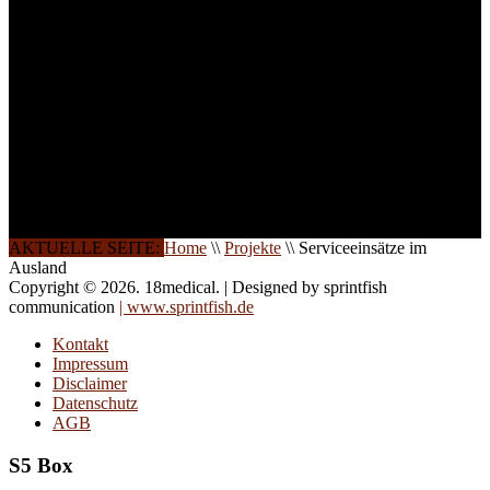
Gerne schulen wir Sie
auch in
Wochenendkursen, in
Halbtagsschulungen, oder
direkt vor Ort.
Die Qualität unserer
Schulungen ist das
Ergebnis jahrelanger
Erfahrung. Wir geben
diese gerne an Sie weiter.
AKTUELLE SEITE:
Home
\\
Projekte
\\
Serviceeinsätze im
Ausland
Copyright © 2026. 18medical. | Designed by sprintfish
communication
| www.sprintfish.de
Kontakt
Impressum
Disclaimer
Datenschutz
AGB
S5 Box