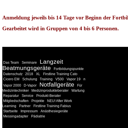
Anmeldung jeweils bis 14 Tage vor Beginn der For
Gearbeitet wird in Gruppen von 4 bis 6 Personen.
WEITERE
LINKS
Langzeit
Das Team
Seminare
Beatmungsgeräte
Fortbildungspunkte
Datenschutz
2018
XL
Firstline Training Cato
Cicero EM
Schulung
Training
V500
Vapor 19
n
Notfallgeräte
Vapor 2000
D-Vapor
Für
Medizintechniker
Medizinprodukteberater
Wartung
Reparatur
Service
Produkt-Berater
Mitgliedschaften
Projekte
NEU! After Work
Learning
Partner
Firstline Training Fabius
Startseite
Impressum
Anästhesiegeräte
Messingadapter
Pädiatrie
INFORMATION