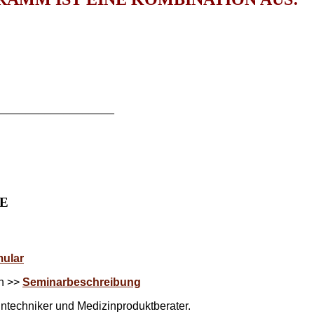
___________________
E
mular
en >>
Seminarbeschreibung
ntechniker und Medizinproduktberater.