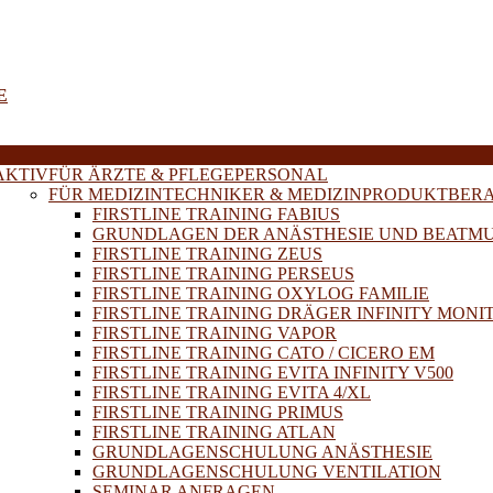
E
AKTIV
FÜR ÄRZTE & PFLEGEPERSONAL
FÜR MEDIZINTECHNIKER & MEDIZINPRODUKTBER
FIRSTLINE TRAINING FABIUS
GRUNDLAGEN DER ANÄSTHESIE UND BEATM
FIRSTLINE TRAINING ZEUS
FIRSTLINE TRAINING PERSEUS
FIRSTLINE TRAINING OXYLOG FAMILIE
FIRSTLINE TRAINING DRÄGER INFINITY MONI
FIRSTLINE TRAINING VAPOR
FIRSTLINE TRAINING CATO / CICERO EM
FIRSTLINE TRAINING EVITA INFINITY V500
FIRSTLINE TRAINING EVITA 4/XL
FIRSTLINE TRAINING PRIMUS
FIRSTLINE TRAINING ATLAN
GRUNDLAGENSCHULUNG ANÄSTHESIE
GRUNDLAGENSCHULUNG VENTILATION
SEMINAR ANFRAGEN