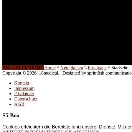
Seminare und Trainings für Anwender von Medizinprodukten u
technisches Personal
.
Um Ihnen eine optimale Arbeitsatmosphäre und ein Maximum
Lernerfolg zu garantieren, ist die Anzahl der Teilnehmer begren
Ihren Wunsch richten wir weitere Termine, Themen und Semin
Sie ein. Gerne schulen wir Sie auch in Wochenendkursen, in
Halbtagsschulungen, oder direkt vor Ort.
Die Qualität unserer Schulungen ist das Ergebnis jahrelanger
Erfahrung. Wir geben diese gerne an Sie weiter.
AKTUELLE SEITE:
Home
\\
Neuigkeiten
\\
Frontpage
\\
Startseite
Copyright © 2026. 18medical. | Designed by sprintfish communicati
Kontakt
Impressum
Disclaimer
Datenschutz
AGB
S5 Box
Cookies erleichtern die Bereitstellung unserer Dienste. Mit d