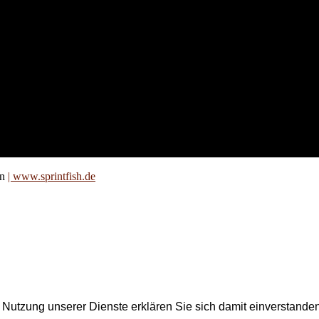
nd für
 an
zt. Auf
are für
on
| www.sprintfish.de
er Nutzung unserer Dienste erklären Sie sich damit einverstand