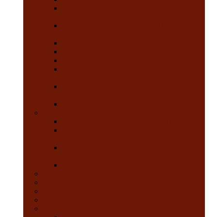
FIRSTLINE TRAINING CATO / CICERO
EM
FIRSTLINE TRAINING EVITA INFINITY
V500
FIRSTLINE TRAINING EVITA 4/XL
FIRSTLINE TRAINING PRIMUS
FIRSTLINE TRAINING ATLAN
GRUNDLAGENSCHULUNG
ANÄSTHESIE
GRUNDLAGENSCHULUNG
VENTILATION
SEMINAR ANFRAGEN
FÜR ALLE FACHKREISE
GERÄTE IM FOKUS PRIMUS / PERSEUS
GERÄTE IM FOKUS EVITA V500 /
ELISA 800
GERÄTE IM FOKUS ATLAN / LEON
PLUS
SEMINAR ANFRAGEN
DIE SCHULUNGSRÄUME
18MEDICAL MEMORY
GÄSTEBUCH
WARTUNG & REPARATUR
LEIH- & MIETGERÄTE