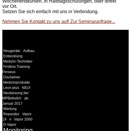
Wochenendkursen, in Halbtagsschulungen, oder direkt
vor Ort.
Setzen Sie sich einfach mit uns in Verbindung.
Nehmen Sie Kontakt zu uns auf! Zur Seminaranfrage...
WEITERE
LINKS
Neugeräte
Aufbau
Entwicklung
Medizin-Techniker
Firstline Training
Perseus
Disclaimer
Medizinprodukte
Leon plus
NEU!
Neufassung der
MPBetreibV
ab
Januar 2017
Wartung
Reparatur
Vapor
19
n
Vapor 2000
D-Vapor
Monitoring