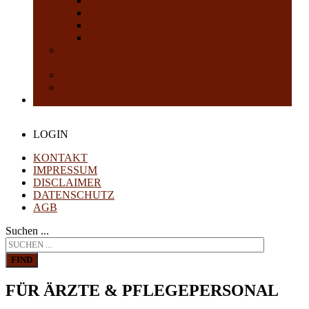
NARKOSEGERÄTE
NOTFALLGERÄTE
LANGZEIT BEATMUNGSGERÄTE
MONITORING (AUF ANFRAGE)
DOKUMENTATION VON
MEDIZINPRODUKTEN
SERVICEEINSÄTZE IM AUSLAND
AUFBAU UND ENTWICKLUNG
NEUIGKEITEN
LOGIN
KONTAKT
IMPRESSUM
DISCLAIMER
DATENSCHUTZ
AGB
Suchen ...
FIND
FÜR ÄRZTE & PFLEGEPERSONAL