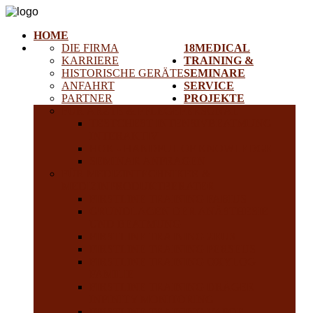
HOME
DIE FIRMA
18MEDICAL
KARRIERE
TRAINING &
HISTORISCHE GERÄTE
SEMINARE
ANFAHRT
SERVICE
PARTNER
PROJEKTE
FÜR ÄRZTE & PFLEGEPERSONAL
TESTCHEST INTENSIVBEATMUNG
INTERAKTIV
HOK - HANDFUL OF KNOWLEDGE
SEMINAR ANFRAGEN
FÜR MEDIZINTECHNIKER &
MEDIZINPRODUKTBERATER
FIRSTLINE TRAINING FABIUS
GRUNDLAGEN DER ANÄSTHESIE
UND BEATMUNG
FIRSTLINE TRAINING ZEUS
FIRSTLINE TRAINING PERSEUS
FIRSTLINE TRAINING OXYLOG
FAMILIE
FIRSTLINE TRAINING DRÄGER
INFINITY MONITORING
FIRSTLINE TRAINING VAPOR