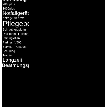
2000plus
3000plus
Notfallgeräte
Anfrage für Ärzte
Pflegepersonal
Schraubkupplung
Das Team
Firstline
Training Atlan
Partner
V500
Service
Perseus
Schulung
Training
Langzeit
Beatmungsgeräte
INFORMATION
Seminare und Trainings
für Anwender von
Medizinprodukten und für
technisches Personal
.
Um Ihnen eine optimale
Arbeitsatmosphäre und