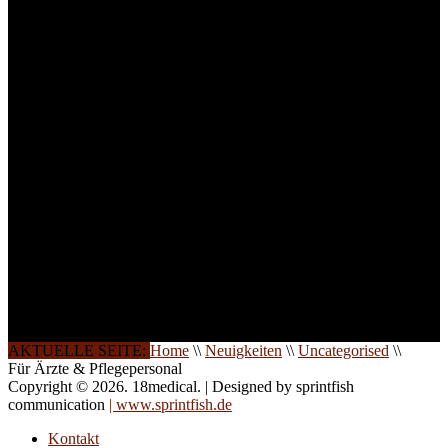
ein Maximum an
Lernerfolg zu garantieren,
ist die Anzahl der
Teilnehmer begrenzt. Auf
Ihren Wunsch richten wir
weitere Termine, Themen
und Seminare für Sie ein.
Gerne schulen wir Sie
auch in
Wochenendkursen, in
Halbtagsschulungen, oder
direkt vor Ort.
Die Qualität unserer
Schulungen ist das
Ergebnis jahrelanger
Erfahrung. Wir geben
diese gerne an Sie weiter.
AKTUELLE SEITE:
Home
\\
Neuigkeiten
\\
Uncategorised
\\
Für Ärzte & Pflegepersonal
Copyright © 2026. 18medical. | Designed by sprintfish
communication
| www.sprintfish.de
Kontakt