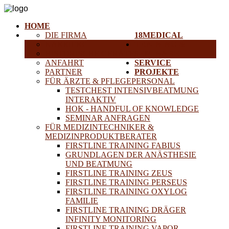
HOME
DIE FIRMA
18MEDICAL
KARRIERE
TRAINING &
HISTORISCHE GERÄTE
SEMINARE
ANFAHRT
SERVICE
PARTNER
PROJEKTE
FÜR ÄRZTE & PFLEGEPERSONAL
TESTCHEST INTENSIVBEATMUNG
INTERAKTIV
HOK - HANDFUL OF KNOWLEDGE
SEMINAR ANFRAGEN
FÜR MEDIZINTECHNIKER &
MEDIZINPRODUKTBERATER
FIRSTLINE TRAINING FABIUS
GRUNDLAGEN DER ANÄSTHESIE
UND BEATMUNG
FIRSTLINE TRAINING ZEUS
FIRSTLINE TRAINING PERSEUS
FIRSTLINE TRAINING OXYLOG
FAMILIE
FIRSTLINE TRAINING DRÄGER
INFINITY MONITORING
FIRSTLINE TRAINING VAPOR