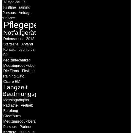
18Medical
XL
Firstline Training
Perseus
Anfrage
für Ärzte
Pflegepersonal
Notfallgeräte
Datenschutz
2018
Startseite
Anfahrt
Kontakt
Leon plus
Für
Medizintechniker
Medizinprodukteberater
Die Firma
Firstline
Training Cato
Cicero EM
Langzeit
Beatmungsgeräte
Messingadapter
Pädiatrie
Vertrieb
Beratung
Gästebuch
Medizinproduktberater
Perseus
Partner
Karriere
2000plus