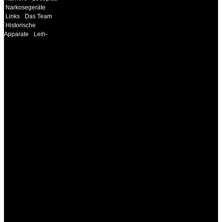
Narkosegeräte
Links
Das Team
Historische
Apparate
Leih-
INFORMATION
Seminare und Trainings
für Anwender von
Medizinprodukten und für
technisches Personal
.
Um Ihnen eine optimale
Arbeitsatmosphäre und
ein Maximum an
Lernerfolg zu garantieren,
ist die Anzahl der
Teilnehmer begrenzt. Auf
Ihren Wunsch richten wir
weitere Termine, Themen
und Seminare für Sie ein.
Gerne schulen wir Sie
auch in
Wochenendkursen, in
Halbtagsschulungen, oder