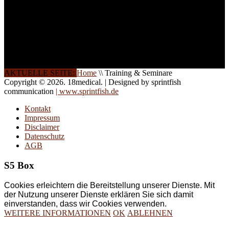
direkt vor Ort.
Die Qualität unserer
Schulungen ist das
Ergebnis jahrelanger
Erfahrung. Wir geben
diese gerne an Sie weiter.
AKTUELLE SEITE:
Home
\\
Training & Seminare
Copyright © 2026. 18medical. | Designed by sprintfish
communication
| www.sprintfish.de
Kontakt
Impressum
Disclaimer
Datenschutz
AGB
S5 Box
Cookies erleichtern die Bereitstellung unserer Dienste. Mit
der Nutzung unserer Dienste erklären Sie sich damit
einverstanden, dass wir Cookies verwenden.
WEITERE INFORMATIONEN
OK
ABLEHNEN