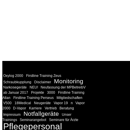
WEITERE
LINKS
Oxylog 2000
Firstline Training Zeus
Monitoring
Schraubkupplung
Disclaimer
Narkosegeräte
NEU!
Neufassung der MPBetreibV
ab Januar 2017
Projekte
3000
Firstline Training
Atlan
Firstline Training Perseus
Mitgliedschaften
V500
18Medical
Neugeräte
Vapor 19
n
Vapor
2000
D-Vapor
Karriere
Vertrieb
Beratung
Notfallgeräte
Impressum
Unser
Trainings
Seminarangebot
Seminare für Ärzte
Pflegepersonal