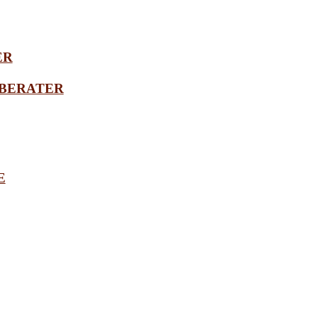
ER
BERATER
E