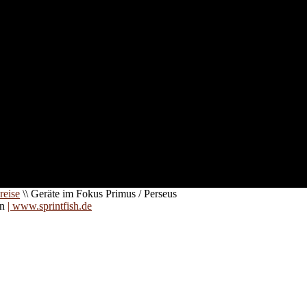
nd für
 an
zt. Auf
are für
reise
\\
Geräte im Fokus Primus / Perseus
on
| www.sprintfish.de