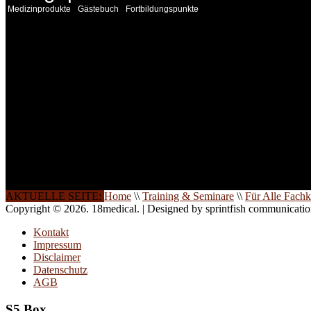
Medizinprodukte
Gästebuch
Fortbildungspunkte
INFORMATION
Seminare und Trainings für Anwender von Medizinprodukten u
technisches Personal
.
Um Ihnen eine optimale Arbeitsatmosphäre und ein Maximum
Lernerfolg zu garantieren, ist die Anzahl der Teilnehmer begren
Ihren Wunsch richten wir weitere Termine, Themen und Semin
Sie ein. Gerne schulen wir Sie auch in Wochenendkursen, in
Halbtagsschulungen, oder direkt vor Ort.
Die Qualität unserer Schulungen ist das Ergebnis jahrelanger
Erfahrung. Wir geben diese gerne an Sie weiter.
AKTUELLE SEITE:
Home
\\
Training & Seminare
\\
Für Alle Fachk
Copyright © 2026. 18medical. | Designed by sprintfish communicati
Kontakt
Impressum
Disclaimer
Datenschutz
AGB
S5 Box