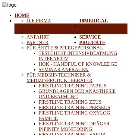
HOME
DIE FIRMA
18MEDICAL
KARRIERE
TRAINING &
HISTORISCHE GERÄTE
SEMINARE
ANFAHRT
SERVICE
PARTNER
PROJEKTE
FÜR ÄRZTE & PFLEGEPERSONAL
TESTCHEST INTENSIVBEATMUNG
INTERAKTIV
HOK - HANDFUL OF KNOWLEDGE
SEMINAR ANFRAGEN
FÜR MEDIZINTECHNIKER &
MEDIZINPRODUKTBERATER
FIRSTLINE TRAINING FABIUS
GRUNDLAGEN DER ANÄSTHESIE
UND BEATMUNG
FIRSTLINE TRAINING ZEUS
FIRSTLINE TRAINING PERSEUS
FIRSTLINE TRAINING OXYLOG
FAMILIE
FIRSTLINE TRAINING DRÄGER
INFINITY MONITORING
FIRSTLINE TRAINING VAPOR