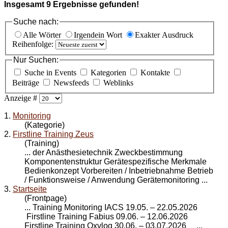
Insgesamt
9
Ergebnisse gefunden!
Suche nach:
Alle Wörter
Irgendein Wort
Exakter Ausdruck
Reihenfolge:
Nur Suchen:
Suche in Events
Kategorien
Kontakte
Beiträge
Newsfeeds
Weblinks
Anzeige #
1.
Monitoring
(Kategorie)
2.
Firstline Training Zeus
(Training)
... der Anästhesietechnik Zweckbestimmung
Komponentenstruktur Gerätespezifische Merkmale
Bedienkonzept Vorbereiten / Inbetriebnahme Betrieb
/ Funktionsweise / Anwendung Geräte
monitoring
...
3.
Startseite
(Frontpage)
... Training
Monitoring
IACS 19.05. – 22.05.2026
Firstline Training Fabius 09.06. – 12.06.2026
Firstline Training Oxylog 30.06. – 03.07.2026 ...