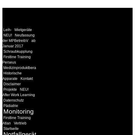
WEITERE
LINKS
Leih-
Mietgeräte
NEU!
Neufassung
der MPBetreibV
ab
Januar 2017
Schraubkupplung
Firstline Training
Perseus
Medizinproduktberater
Historische
Apparate
Kontakt
Disclaimer
Projekte
NEU!
After Work Learning
Datenschutz
Pädiatrie
Monitoring
Firstline Training
Atlan
Vertrieb
Startseite
Notfallgeräte