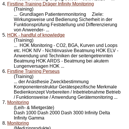
4.
Firstline Training Dräger Infinity Monitoring
(Training)
... Grundlagen Patienten
monitoring
Ziele:
Wirkungsweise und Bedienung Sicherheit in der
Funktionsprüfung Feststellung und Differenzierung
von Anwender- ...
5.
HOK - handful of knowledge
(Training)
... HOK
Monitoring
- CO2, BGA, Kurven und Loops
etc. HOK NIV - Nichtinvasive Beatmung HOK ELV -
Anwendung und Techniken der seitengetrennten
Beatmung HOK ARDS - Beatmung bei akutem
Lungenversagen HOK ...
6.
Firstline Training Perseus
(Training)
... der Anästhesie Zweckbestimmung
Komponentenstruktur Gerätespezifische Merkmale
Bedienkonzept Vorbereiten / Inbetriebnahme Betrieb
/ Funktionsweise / Anwendung Geräte
monitoring
...
7.
Monitoring
(Leih- & Mietgeräte)
Dash 1000 Dash 2000 Dash 3000 Infinity Delta
Infinity Gamma
8.
Monitoring
(Medizinprodukte)