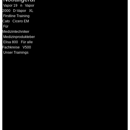
Vapor 19
n
Vapor
2000
D-Vapor
XL
Firstline Training
Cato
Cicero EM
Für
Medizintechniker
Medizinprodukteberater
Elisa 800
Für alle
Fachkreise
V500
Unser Trainings
INFORMATION
Seminare und Trainings
für Anwender von
Medizinprodukten und für
technisches Personal
.
Um Ihnen eine optimale
Arbeitsatmosphäre und
ein Maximum an
Lernerfolg zu garantieren,
ist die Anzahl der
Teilnehmer begrenzt. Auf
Ihren Wunsch richten wir