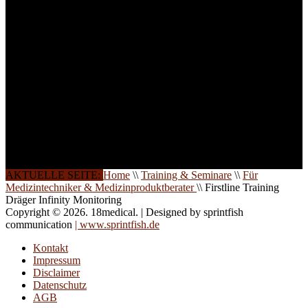
weitere Termine, Themen
und Seminare für Sie ein.
Gerne schulen wir Sie
auch in
Wochenendkursen, in
Halbtagsschulungen, oder
direkt vor Ort.
Die Qualität unserer
Schulungen ist das
Ergebnis jahrelanger
Erfahrung. Wir geben
diese gerne an Sie weiter.
AKTUELLE SEITE:
Home
\\
Training & Seminare
\\
Für
Medizintechniker & Medizinproduktberater
\\
Firstline Training
Dräger Infinity Monitoring
Copyright © 2026. 18medical. | Designed by sprintfish
communication
| www.sprintfish.de
Kontakt
Impressum
Disclaimer
Datenschutz
AGB