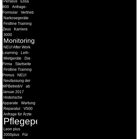
Perseus
Elisa
800
Anfrage-
Formular
Vertrieb
Narkosegeräte
Firstline Training
Zeus
Karriere
3000
Monitoring
NEU! After Work
Learning
Leih-
Mietgeräte
Die
Firma
Startseite
Firstline Training
Primus
NEU!
Neufassung der
MPBetreibV
ab
Januar 2017
Historische
Apparate
Wartung
Reparatur
V500
Anfrage für Ärzte
Pflegepersonal
Leon plus
2000plus
Für