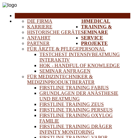
HOME
DIE FIRMA
18MEDICAL
KARRIERE
TRAINING &
HISTORISCHE GERÄTE
SEMINARE
ANFAHRT
SERVICE
PARTNER
PROJEKTE
FÜR ÄRZTE & PFLEGEPERSONAL
TESTCHEST INTENSIVBEATMUNG
INTERAKTIV
HOK - HANDFUL OF KNOWLEDGE
SEMINAR ANFRAGEN
FÜR MEDIZINTECHNIKER &
MEDIZINPRODUKTBERATER
FIRSTLINE TRAINING FABIUS
GRUNDLAGEN DER ANÄSTHESIE
UND BEATMUNG
FIRSTLINE TRAINING ZEUS
FIRSTLINE TRAINING PERSEUS
FIRSTLINE TRAINING OXYLOG
FAMILIE
FIRSTLINE TRAINING DRÄGER
INFINITY MONITORING
FIRSTLINE TRAINING VAPOR