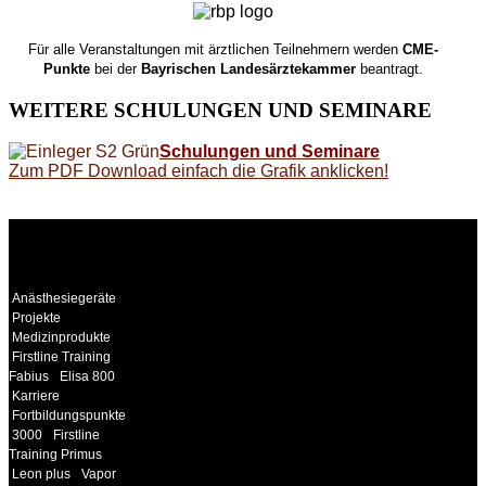
Für alle Veranstaltungen mit ärztlichen Teilnehmern werden
CME-
Punkte
bei der
Bayrischen Landesärztekammer
beantragt.
WEITERE
SCHULUNGEN UND SEMINARE
Schulungen und Seminare
Zum PDF Download einfach die Grafik anklicken!
WEITERE
LINKS
Anästhesiegeräte
Projekte
Medizinprodukte
Firstline Training
Fabius
Elisa 800
Karriere
Fortbildungspunkte
3000
Firstline
Training Primus
Leon plus
Vapor