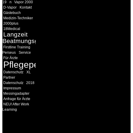
19
n
Vapor 2000
D-Vapor
Kontakt
Gästebuch
Medizin-Techniker
2000plus
18Medical
Langzeit
Beatmungsgeräte
Firstline Training
Perseus
Service
Für Ärzte
Pflegepersonal
Datenschutz
XL
Partner
Datenschutz
2018
Impressum
Messingadapter
Anfrage für Ärzte
NEU! After Work
Learning
INFORMATION
Seminare und Trainings