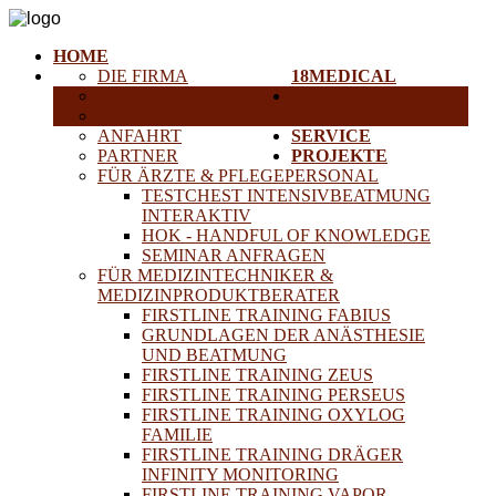
HOME
DIE FIRMA
18MEDICAL
KARRIERE
TRAINING &
HISTORISCHE GERÄTE
SEMINARE
ANFAHRT
SERVICE
PARTNER
PROJEKTE
FÜR ÄRZTE & PFLEGEPERSONAL
TESTCHEST INTENSIVBEATMUNG
INTERAKTIV
HOK - HANDFUL OF KNOWLEDGE
SEMINAR ANFRAGEN
FÜR MEDIZINTECHNIKER &
MEDIZINPRODUKTBERATER
FIRSTLINE TRAINING FABIUS
GRUNDLAGEN DER ANÄSTHESIE
UND BEATMUNG
FIRSTLINE TRAINING ZEUS
FIRSTLINE TRAINING PERSEUS
FIRSTLINE TRAINING OXYLOG
FAMILIE
FIRSTLINE TRAINING DRÄGER
INFINITY MONITORING
FIRSTLINE TRAINING VAPOR