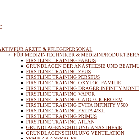
E
AKTIV
FÜR ÄRZTE & PFLEGEPERSONAL
FÜR MEDIZINTECHNIKER & MEDIZINPRODUKTBER
FIRSTLINE TRAINING FABIUS
GRUNDLAGEN DER ANÄSTHESIE UND BEATM
FIRSTLINE TRAINING ZEUS
FIRSTLINE TRAINING PERSEUS
FIRSTLINE TRAINING OXYLOG FAMILIE
FIRSTLINE TRAINING DRÄGER INFINITY MONI
FIRSTLINE TRAINING VAPOR
FIRSTLINE TRAINING CATO / CICERO EM
FIRSTLINE TRAINING EVITA INFINITY V500
FIRSTLINE TRAINING EVITA 4/XL
FIRSTLINE TRAINING PRIMUS
FIRSTLINE TRAINING ATLAN
GRUNDLAGENSCHULUNG ANÄSTHESIE
GRUNDLAGENSCHULUNG VENTILATION
SEMINAR ANFRAGEN