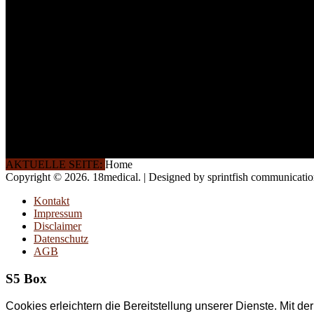
INFORMATION
Seminare und Trainings für Anwender von Medizinprodukten u
technisches Personal
.
Um Ihnen eine optimale Arbeitsatmosphäre und ein Maximum
Lernerfolg zu garantieren, ist die Anzahl der Teilnehmer begren
Ihren Wunsch richten wir weitere Termine, Themen und Semin
Sie ein. Gerne schulen wir Sie auch in Wochenendkursen, in
Halbtagsschulungen, oder direkt vor Ort.
Die Qualität unserer Schulungen ist das Ergebnis jahrelanger
Erfahrung. Wir geben diese gerne an Sie weiter.
AKTUELLE SEITE:
Home
Copyright © 2026. 18medical. | Designed by sprintfish communicati
Kontakt
Impressum
Disclaimer
Datenschutz
AGB
S5 Box
Cookies erleichtern die Bereitstellung unserer Dienste. Mit d