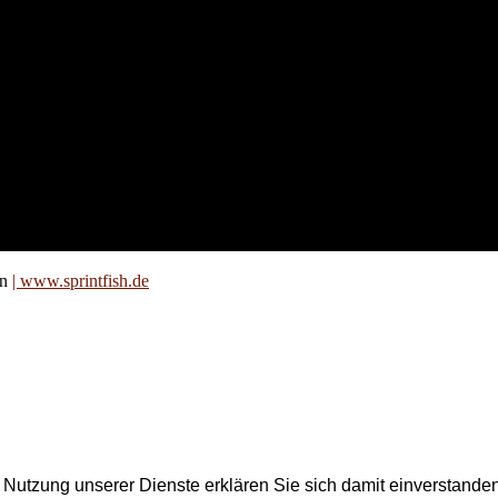
nd für
 an
zt. Auf
are für
on
| www.sprintfish.de
er Nutzung unserer Dienste erklären Sie sich damit einverstand