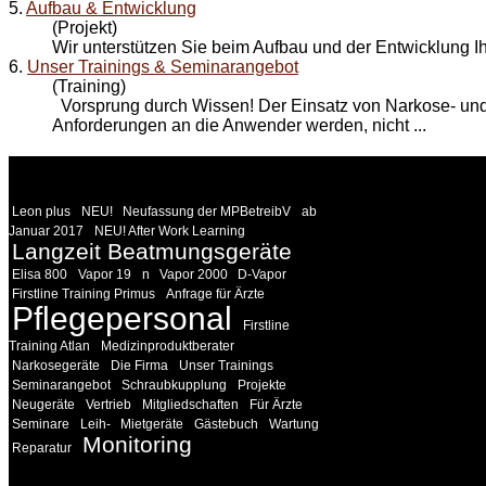
5.
Aufbau & Entwicklung
(Projekt)
Wir unterstützen Sie beim Aufbau und der
Entwicklung
Ih
6.
Unser Trainings & Seminarangebot
(Training)
Vorsprung durch Wissen! Der Einsatz von Narkose- und 
Anforderungen an die Anwender werden, nicht ...
WEITERE
LINKS
Leon plus
NEU!
Neufassung der MPBetreibV
ab
Januar 2017
NEU! After Work Learning
Langzeit Beatmungsgeräte
Elisa 800
Vapor 19
n
Vapor 2000
D-Vapor
Firstline Training Primus
Anfrage für Ärzte
Pflegepersonal
Firstline
Training Atlan
Medizinproduktberater
Narkosegeräte
Die Firma
Unser Trainings
Seminarangebot
Schraubkupplung
Projekte
Neugeräte
Vertrieb
Mitgliedschaften
Für Ärzte
Seminare
Leih-
Mietgeräte
Gästebuch
Wartung
Monitoring
Reparatur