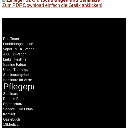
Schulungen und Seminare
Zum PDF Download einfach die Grafik anklicken!
WEITERE
LINKS
Das Team
Fortbildungspunkte
Vapor 19
n
Vapor
2000
D-Vapor
Links
Firstline
Training Fabius
Unser Trainings
Seminarangebot
Seminare für Ärzte
Pflegepersonal
Seminare
Produkt-Berater
Datenschutz
Service
Die Firma
Kontakt
Gästebuch
18Medical