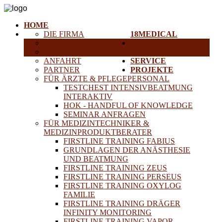
HOME
DIE FIRMA
18MEDICAL
KARRIERE
TRAINING &
HISTORISCHE GERÄTE
SEMINARE
ANFAHRT
SERVICE
PARTNER
PROJEKTE
FÜR ÄRZTE & PFLEGEPERSONAL
TESTCHEST INTENSIVBEATMUNG
INTERAKTIV
HOK - HANDFUL OF KNOWLEDGE
SEMINAR ANFRAGEN
FÜR MEDIZINTECHNIKER &
MEDIZINPRODUKTBERATER
FIRSTLINE TRAINING FABIUS
GRUNDLAGEN DER ANÄSTHESIE
UND BEATMUNG
FIRSTLINE TRAINING ZEUS
FIRSTLINE TRAINING PERSEUS
FIRSTLINE TRAINING OXYLOG
FAMILIE
FIRSTLINE TRAINING DRÄGER
INFINITY MONITORING
FIRSTLINE TRAINING VAPOR