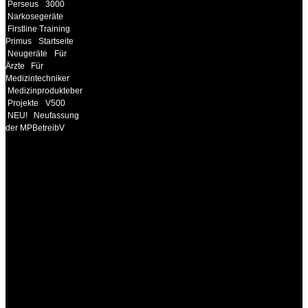
Perseus
3000
Narkosegeräte
Firstline Training
Primus
Startseite
Neugeräte
Für
Ärzte
Für
Medizintechniker
Medizinprodukteberater
Projekte
V500
NEU!
Neufassung
der MPBetreibV
INFORMATION
Seminare und Trainings
für Anwender von
Medizinprodukten und für
technisches Personal
.
Um Ihnen eine optimale
Arbeitsatmosphäre und
ein Maximum an
Lernerfolg zu garantieren,
ist die Anzahl der
Teilnehmer begrenzt. Auf
Ihren Wunsch richten wir