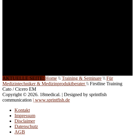
weitere Termine, Themen
und Seminare für Sie ein.
Gerne schulen wir Sie
auch in
Wochenendkursen, in
Halbtagsschulungen, oder
direkt vor Ort.
Die Qualität unserer
Schulungen ist das
Ergebnis jahrelanger
Erfahrung. Wir geben
diese gerne an Sie weiter.
AKTUELLE SEITE:
Home
\\
Training & Seminare
\\
Für
Medizintechniker & Medizinproduktberater
\\
Firstline Training
Cato / Cicero EM
Copyright © 2026. 18medical. | Designed by sprintfish
communication
| www.sprintfish.de
Kontakt
Impressum
Disclaimer
Datenschutz
AGB