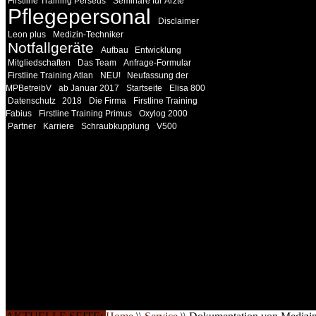
Firstline Training Perseus
Seminare für Ärzte
Pflegepersonal
Disclaimer
Leon plus
Medizin-Techniker
Notfallgeräte
Aufbau
Entwicklung
Mitgliedschaften
Das Team
Anfrage-Formular
Firstline Training Atlan
NEU!
Neufassung der
MPBetreibV
ab Januar 2017
Startseite
Elisa 800
Datenschutz
2018
Die Firma
Firstline Training
Fabius
Firstline Training Primus
Oxylog 2000
Partner
Karriere
Schraubkupplung
V500
INFORMATION
Seminare und Trainings für Anwender von Medizinprodukten u
technisches Personal
.
Um Ihnen eine optimale Arbeitsatmosphäre und ein Maximum
Lernerfolg zu garantieren, ist die Anzahl der Teilnehmer begren
Ihren Wunsch richten wir weitere Termine, Themen und Semin
Sie ein. Gerne schulen wir Sie auch in Wochenendkursen, in
Halbtagsschulungen, oder direkt vor Ort.
Die Qualität unserer Schulungen ist das Ergebnis jahrelanger
Erfahrung. Wir geben diese gerne an Sie weiter.