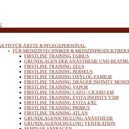
E
AKTIV
FÜR ÄRZTE & PFLEGEPERSONAL
FÜR MEDIZINTECHNIKER & MEDIZINPRODUKTBER
FIRSTLINE TRAINING FABIUS
GRUNDLAGEN DER ANÄSTHESIE UND BEATM
FIRSTLINE TRAINING ZEUS
FIRSTLINE TRAINING PERSEUS
FIRSTLINE TRAINING OXYLOG FAMILIE
FIRSTLINE TRAINING DRÄGER INFINITY MONI
FIRSTLINE TRAINING VAPOR
FIRSTLINE TRAINING CATO / CICERO EM
FIRSTLINE TRAINING EVITA INFINITY V500
FIRSTLINE TRAINING EVITA 4/XL
FIRSTLINE TRAINING PRIMUS
FIRSTLINE TRAINING ATLAN
GRUNDLAGENSCHULUNG ANÄSTHESIE
GRUNDLAGENSCHULUNG VENTILATION
SEMINAR ANFRAGEN