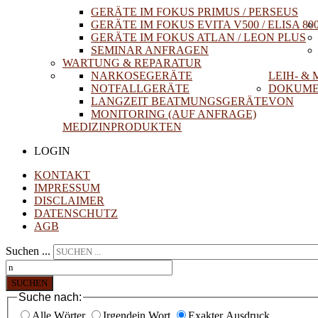
GERÄTE IM FOKUS PRIMUS / PERSEUS
GERÄTE IM FOKUS EVITA V500 / ELISA 80
GERÄTE IM FOKUS ATLAN / LEON PLUS
SEMINAR ANFRAGEN
WARTUNG & REPARATUR
NARKOSEGERÄTE
LEIH- &
NOTFALLGERÄTE
DOKUME
LANGZEIT BEATMUNGSGERÄTE
VON
MONITORING (AUF ANFRAGE)
MEDIZINPRODUKTEN
LOGIN
KONTAKT
IMPRESSUM
DISCLAIMER
DATENSCHUTZ
AGB
Suchen ...
SUCHEN
Suche nach:
Alle Wörter
Irgendein Wort
Exakter Ausdruck