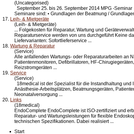
(Uncategorised)
September 25. bis 26. September 2014 MPG -Seminar
Seminare sind: • Grundlagen der Beatmung / Grundlagen 
17.
Leih- & Mietgeräte
(Leih- & Mietgeräte)
... Folgekosten für Reparatur,
Wartung
und Geräteverwal
Reparaturservice werden von uns durchgeführt Keine d
Liefervarianten: Sofortlieferservice ...
18.
Wartung & Reparatur
(Service)
Alle anfallenden Wartungs- oder Reparaturarbeiten an N
Patientenmonitoren, Defibrillatoren, HF-Chirugiegeräten,
Reizstromgeräten ...
19.
Service
(Service)
18medical ist der Spezialist für die Instandhaltung un
Anästhesie-Arbeitsplätzen, Beatmungsgeräten, Patient
Neonatalversorgung ...
20.
Links
(18medical)
EndoComplete EndoComplete ist ISO-zertifiziert und erb
Reparatur- und Wartungsleistungen für flexible Endosk
technischen Spezifikationen. Dabei realisiert ...
Start