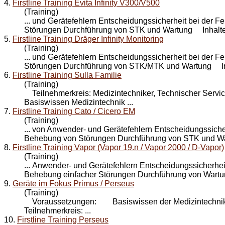
4.
Firstline Training Evita Infinity V300/V500
(Training)
... und Gerätefehlern Entscheidungssicherheit bei der
Störungen Durchführung von STK und
Wartung
Inhalte:
5.
Firstline Training Dräger Infinity Monitoring
(Training)
... und Gerätefehlern Entscheidungssicherheit bei der
Störungen Durchführung von STK/MTK und
Wartung
Inh
6.
Firstline Training Sulla Familie
(Training)
Teilnehmerkreis: Medizintechniker, Technischer Se
Basiswissen Medizintechnik ...
7.
Firstline Training Cato / Cicero EM
(Training)
... von Anwender- und Gerätefehlern Entscheidungssiche
Behebung von Störungen Durchführung von STK und
W
8.
Firstline Training Vapor (Vapor 19.n / Vapor 2000 / D-Vapor)
(Training)
... Anwender- und Gerätefehlern Entscheidungssicherhei
Behebung einfacher Störungen Durchführung von
Wart
9.
Geräte im Fokus Primus / Perseus
(Training)
Voraussetzungen: Basiswissen der Medizintechnik
Teilnehmerkreis: ...
10.
Firstline Training Perseus