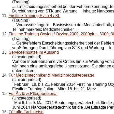
(Training)
... Entscheidungssicherheit bei der Fehlererkennung 
Durchführung von STK und
Wartung
Inhalte: Narkoses
11.
Firstline Training Evita 4 / XL
(Training)
Voraussetzungen: Basiswissen der Medizintechnik, 
Teilnehmerkreis: Medizintechniker, ...
12.
Firstline Training Oxylog / Oxylog 2000, 2000plus, 3000, 
(Training)
... Gerätefehlern Entscheidungssicherheit bei der Feh
vonStörungen Durchführung von STK und
Wartung
Inha
13.
Serviceeinsätze im Ausland
(Uncategorised)
Von der Inbetriebnahme vor Ort bis hin zur
Wartung
von 
wir Ihnen eine umfangreiche Unterstützung. Sie planen 
unterstützen ...
14.
Für Medizintechniker & Medizinprodukteberater
(Uncategorised)
Februar 18. bis 21. Februar 2014 Firstline Training Oxy
Firstline Training Julian März 18. bis 21. März ...
15.
Für Ärzte & Pflegepersonal
(Uncategorised)
Mai 6. bis 9. Mai 2014 Beatmungsgerätetechnik für die „
Juni 2014 Narkosegerätetechnik für die „Beauftragte Pers
16.
Für alle Fachkreise