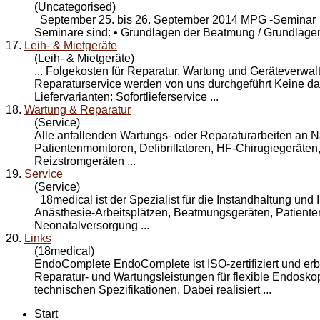
(Uncategorised)
September 25. bis 26. September 2014 MPG -Seminar
Seminare sind: • Grundlagen der Beatmung / Grundlagen 
17.
Leih- & Mietgeräte
(Leih- & Mietgeräte)
... Folgekosten für Reparatur,
Wartung
und Geräteverwal
Reparaturservice werden von uns durchgeführt Keine d
Liefervarianten: Sofortlieferservice ...
18.
Wartung & Reparatur
(Service)
Alle anfallenden Wartungs- oder Reparaturarbeiten an N
Patientenmonitoren, Defibrillatoren, HF-Chirugiegeräten,
Reizstromgeräten ...
19.
Service
(Service)
18medical ist der Spezialist für die Instandhaltung un
Anästhesie-Arbeitsplätzen, Beatmungsgeräten, Patient
Neonatalversorgung ...
20.
Links
(18medical)
EndoComplete EndoComplete ist ISO-zertifiziert und erb
Reparatur- und Wartungsleistungen für flexible Endosk
technischen Spezifikationen. Dabei realisiert ...
Start