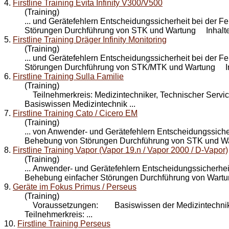
4.
Firstline Training Evita Infinity V300/V500
(Training)
... und Gerätefehlern Entscheidungssicherheit bei der
Störungen Durchführung von STK und
Wartung
Inhalte:
5.
Firstline Training Dräger Infinity Monitoring
(Training)
... und Gerätefehlern Entscheidungssicherheit bei der
Störungen Durchführung von STK/MTK und
Wartung
Inh
6.
Firstline Training Sulla Familie
(Training)
Teilnehmerkreis: Medizintechniker, Technischer Se
Basiswissen Medizintechnik ...
7.
Firstline Training Cato / Cicero EM
(Training)
... von Anwender- und Gerätefehlern Entscheidungssiche
Behebung von Störungen Durchführung von STK und
W
8.
Firstline Training Vapor (Vapor 19.n / Vapor 2000 / D-Vapor)
(Training)
... Anwender- und Gerätefehlern Entscheidungssicherhei
Behebung einfacher Störungen Durchführung von
Wart
9.
Geräte im Fokus Primus / Perseus
(Training)
Voraussetzungen: Basiswissen der Medizintechnik
Teilnehmerkreis: ...
10.
Firstline Training Perseus