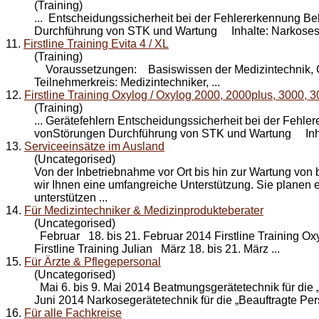
(Training)
... Entscheidungssicherheit bei der Fehlererkennung 
Durchführung von STK und
Wartung
Inhalte: Narkoses
11.
Firstline Training Evita 4 / XL
(Training)
Voraussetzungen: Basiswissen der Medizintechnik, 
Teilnehmerkreis: Medizintechniker, ...
12.
Firstline Training Oxylog / Oxylog 2000, 2000plus, 3000, 
(Training)
... Gerätefehlern Entscheidungssicherheit bei der Feh
vonStörungen Durchführung von STK und
Wartung
Inha
13.
Serviceeinsätze im Ausland
(Uncategorised)
Von der Inbetriebnahme vor Ort bis hin zur
Wartung
von 
wir Ihnen eine umfangreiche Unterstützung. Sie planen 
unterstützen ...
14.
Für Medizintechniker & Medizinprodukteberater
(Uncategorised)
Februar 18. bis 21. Februar 2014 Firstline Training Oxy
Firstline Training Julian März 18. bis 21. März ...
15.
Für Ärzte & Pflegepersonal
(Uncategorised)
Mai 6. bis 9. Mai 2014 Beatmungsgerätetechnik für die „
Juni 2014 Narkosegerätetechnik für die „Beauftragte Pers
16.
Für alle Fachkreise