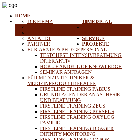
HOME
DIE FIRMA
18MEDICAL
KARRIERE
TRAINING &
HISTORISCHE GERÄTE
SEMINARE
ANFAHRT
SERVICE
PARTNER
PROJEKTE
FÜR ÄRZTE & PFLEGEPERSONAL
TESTCHEST INTENSIVBEATMUNG
INTERAKTIV
HOK - HANDFUL OF KNOWLEDGE
SEMINAR ANFRAGEN
FÜR MEDIZINTECHNIKER &
MEDIZINPRODUKTBERATER
FIRSTLINE TRAINING FABIUS
GRUNDLAGEN DER ANÄSTHESIE
UND BEATMUNG
FIRSTLINE TRAINING ZEUS
FIRSTLINE TRAINING PERSEUS
FIRSTLINE TRAINING OXYLOG
FAMILIE
FIRSTLINE TRAINING DRÄGER
INFINITY MONITORING
FIRSTLINE TRAINING VAPOR