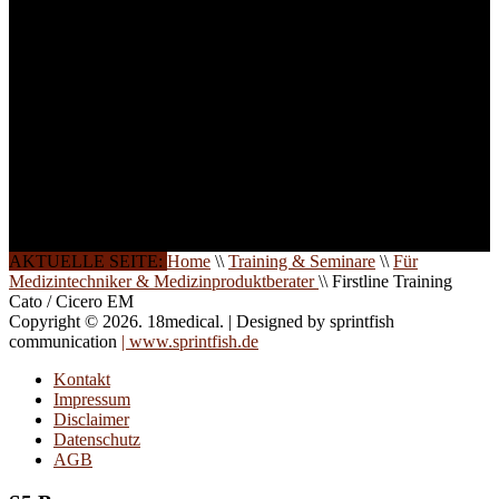
und Seminare für Sie ein.
Gerne schulen wir Sie
auch in
Wochenendkursen, in
Halbtagsschulungen, oder
direkt vor Ort.
Die Qualität unserer
Schulungen ist das
Ergebnis jahrelanger
Erfahrung. Wir geben
diese gerne an Sie weiter.
AKTUELLE SEITE:
Home
\\
Training & Seminare
\\
Für
Medizintechniker & Medizinproduktberater
\\
Firstline Training
Cato / Cicero EM
Copyright © 2026. 18medical. | Designed by sprintfish
communication
| www.sprintfish.de
Kontakt
Impressum
Disclaimer
Datenschutz
AGB