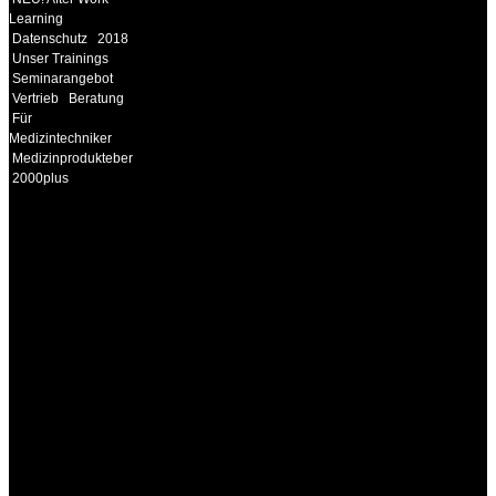
Learning
Datenschutz
2018
Unser Trainings
Seminarangebot
Vertrieb
Beratung
Für
Medizintechniker
Medizinprodukteberater
2000plus
INFORMATION
Seminare und Trainings
für Anwender von
Medizinprodukten und für
technisches Personal
.
Um Ihnen eine optimale
Arbeitsatmosphäre und
ein Maximum an
Lernerfolg zu garantieren,
ist die Anzahl der
Teilnehmer begrenzt. Auf
Ihren Wunsch richten wir
weitere Termine, Themen