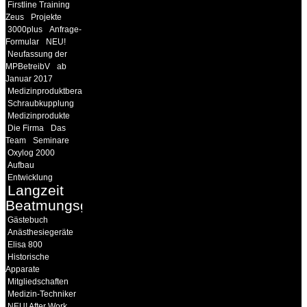
Firstline Training
Zeus
Projekte
3000plus
Anfrage-
Formular
NEU!
Neufassung der
MPBetreibV
ab
Januar 2017
Medizinproduktberater
Schraubkupplung
Medizinprodukte
Die Firma
Das
Team
Seminare
Oxylog 2000
Aufbau
Entwicklung
Langzeit
Beatmungsgeräte
Gästebuch
Anästhesiegeräte
Elisa 800
Historische
Apparate
Mitgliedschaften
Medizin-Techniker
NEU! After Work