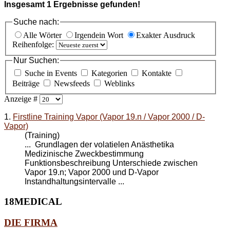
Insgesamt
1
Ergebnisse gefunden!
Suche nach:
Alle Wörter
Irgendein Wort
Exakter Ausdruck
Reihenfolge:
Nur Suchen:
Suche in Events
Kategorien
Kontakte
Beiträge
Newsfeeds
Weblinks
Anzeige #
1.
Firstline Training Vapor (Vapor 19.n / Vapor 2000 / D-
Vapor)
(Training)
... Grundlagen der volatielen Anästhetika
Medizinische Zweckbestimmung
Funktionsbeschreibung Unterschiede zwischen
Vapor 19
.n; Vapor 2000 und D-Vapor
Instandhaltungsintervalle ...
18MEDICAL
DIE FIRMA