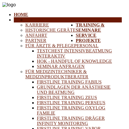
HOME
DIE FIRMA
18MEDICAL
KARRIERE
TRAINING &
HISTORISCHE GERÄTE
SEMINARE
ANFAHRT
SERVICE
PARTNER
PROJEKTE
FÜR ÄRZTE & PFLEGEPERSONAL
TESTCHEST INTENSIVBEATMUNG
INTERAKTIV
HOK - HANDFUL OF KNOWLEDGE
SEMINAR ANFRAGEN
FÜR MEDIZINTECHNIKER &
MEDIZINPRODUKTBERATER
FIRSTLINE TRAINING FABIUS
GRUNDLAGEN DER ANÄSTHESIE
UND BEATMUNG
FIRSTLINE TRAINING ZEUS
FIRSTLINE TRAINING PERSEUS
FIRSTLINE TRAINING OXYLOG
FAMILIE
FIRSTLINE TRAINING DRÄGER
INFINITY MONITORING
FIRSTLINE TRAINING VAPOR