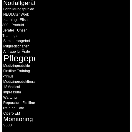
Notfallgeräte
Fortbildungspunkte
NEU! After Work
Learning
Elisa
800
Produkt-
Berater
Unser
Trainings
Seminarangebot
Mitgliedschaften
Anfrage für Ärzte
Pflegepersonal
Medizinprodukte
Firstline Training
Primus
Medizinproduktberater
18Medical
Impressum
Wartung
Reparatur
Firstline
Training Cato
Cicero EM
Monitoring
V500