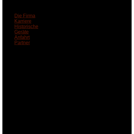
18MEDICAL
Die Firma
Karriere
Historische
Geräte
Anfahrt
Partner
INFORMATION
Seminare und Trainings
für Anwender von
Medizinprodukten und für
technisches Personal
.
Um Ihnen eine optimale
Arbeitsatmosphäre und
ein Maximum an
Lernerfolg zu garantieren,
ist die Anzahl der
Teilnehmer begrenzt. Auf
Ihren Wunsch richten wir
weitere Termine, Themen
und Seminare für Sie ein.