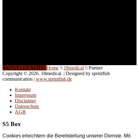
Gerne schulen wir Sie
auch in
Wochenendkursen, in
Halbtagsschulungen, oder
direkt vor Ort.
Die Qualität unserer
Schulungen ist das
Ergebnis jahrelanger
Erfahrung. Wir geben
diese gerne an Sie weiter.
AKTUELLE SEITE:
Home
\\
18medical
\\
Partner
Copyright © 2026. 18medical. | Designed by sprintfish
communication
| www.sprintfish.de
Kontakt
Impressum
Disclaimer
Datenschutz
AGB
S5 Box
Cookies erleichtern die Bereitstellung unserer Dienste. Mit