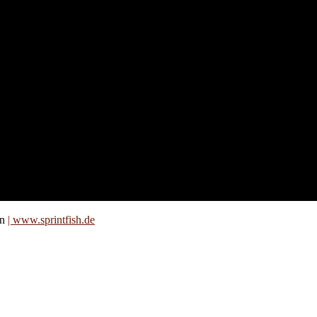
nd für
 an
zt. Auf
are für
on
| www.sprintfish.de