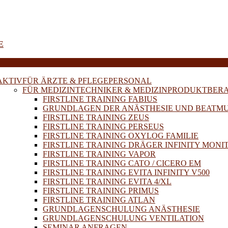
E
AKTIV
FÜR ÄRZTE & PFLEGEPERSONAL
FÜR MEDIZINTECHNIKER & MEDIZINPRODUKTBER
FIRSTLINE TRAINING FABIUS
GRUNDLAGEN DER ANÄSTHESIE UND BEATM
FIRSTLINE TRAINING ZEUS
FIRSTLINE TRAINING PERSEUS
FIRSTLINE TRAINING OXYLOG FAMILIE
FIRSTLINE TRAINING DRÄGER INFINITY MONI
FIRSTLINE TRAINING VAPOR
FIRSTLINE TRAINING CATO / CICERO EM
FIRSTLINE TRAINING EVITA INFINITY V500
FIRSTLINE TRAINING EVITA 4/XL
FIRSTLINE TRAINING PRIMUS
FIRSTLINE TRAINING ATLAN
GRUNDLAGENSCHULUNG ANÄSTHESIE
GRUNDLAGENSCHULUNG VENTILATION
SEMINAR ANFRAGEN