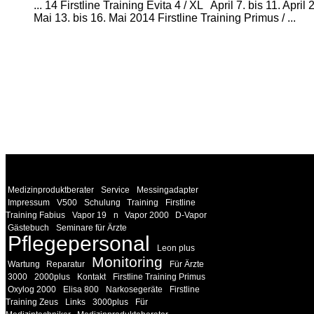
... 14 Firstline Training Evita 4 / XL April 7. bis 11. April
Mai 13. bis 16. Mai 2014 Firstline Training Primus / ...
WEITERE
LINKS
Medizinproduktberater
Service
Messingadapter
Impressum
V500
Schulung
Training
Firstline
Training Fabius
Vapor 19
n
Vapor 2000
D-Vapor
Gästebuch
Seminare für Ärzte
Pflegepersonal
Leon plus
Monitoring
Wartung
Reparatur
Für Ärzte
3000
2000plus
Kontakt
Firstline Training Primus
Oxylog 2000
Elisa 800
Narkosegeräte
Firstline
Training Zeus
Links
3000plus
Für