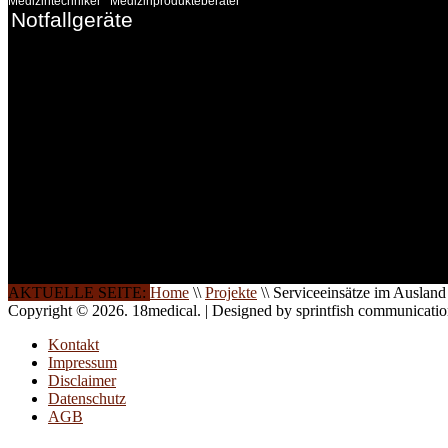
Medizintechniker
Medizinprodukteberater
Notfallgeräte
INFORMATION
Seminare und Trainings für Anwender von Medizinprodukten u
technisches Personal
.
Um Ihnen eine optimale Arbeitsatmosphäre und ein Maximum
Lernerfolg zu garantieren, ist die Anzahl der Teilnehmer begren
Ihren Wunsch richten wir weitere Termine, Themen und Semin
Sie ein. Gerne schulen wir Sie auch in Wochenendkursen, in
Halbtagsschulungen, oder direkt vor Ort.
Die Qualität unserer Schulungen ist das Ergebnis jahrelanger
Erfahrung. Wir geben diese gerne an Sie weiter.
AKTUELLE SEITE:
Home
\\
Projekte
\\
Serviceeinsätze im Ausland
Copyright © 2026. 18medical. | Designed by sprintfish communicati
Kontakt
Impressum
Disclaimer
Datenschutz
AGB