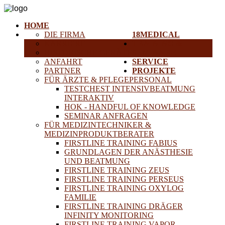
HOME
DIE FIRMA
18MEDICAL
KARRIERE
TRAINING &
HISTORISCHE GERÄTE
SEMINARE
ANFAHRT
SERVICE
PARTNER
PROJEKTE
FÜR ÄRZTE & PFLEGEPERSONAL
TESTCHEST INTENSIVBEATMUNG
INTERAKTIV
HOK - HANDFUL OF KNOWLEDGE
SEMINAR ANFRAGEN
FÜR MEDIZINTECHNIKER &
MEDIZINPRODUKTBERATER
FIRSTLINE TRAINING FABIUS
GRUNDLAGEN DER ANÄSTHESIE
UND BEATMUNG
FIRSTLINE TRAINING ZEUS
FIRSTLINE TRAINING PERSEUS
FIRSTLINE TRAINING OXYLOG
FAMILIE
FIRSTLINE TRAINING DRÄGER
INFINITY MONITORING
FIRSTLINE TRAINING VAPOR