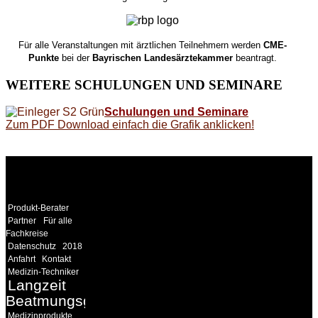
Für alle Veranstaltungen mit ärztlichen Teilnehmern werden
CME-
Punkte
bei der
Bayrischen Landesärztekammer
beantragt.
WEITERE
SCHULUNGEN UND SEMINARE
Schulungen und Seminare
Zum PDF Download einfach die Grafik anklicken!
WEITERE
LINKS
Produkt-Berater
Partner
Für alle
Fachkreise
Datenschutz
2018
Anfahrt
Kontakt
Medizin-Techniker
Langzeit
Beatmungsgeräte
Medizinprodukte