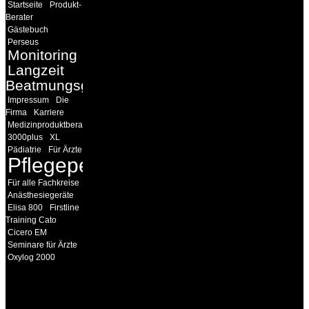
Startseite
Produkt-
Berater
Gästebuch
Perseus
Monitoring
Langzeit
Beatmungsgeräte
Impressum
Die
Firma
Karriere
Medizinproduktberater
3000plus
XL
Pädiatrie
Für Ärzte
Pflegepersonal
Für alle Fachkreise
Anästhesiegeräte
Elisa 800
Firstline
Training Cato
Cicero EM
Seminare für Ärzte
Oxylog 2000
INFORMATION