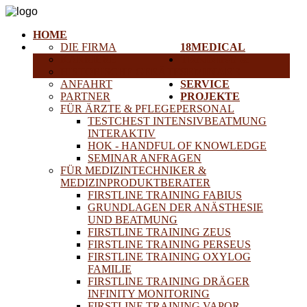
HOME
DIE FIRMA
18MEDICAL
KARRIERE
TRAINING &
HISTORISCHE GERÄTE
SEMINARE
ANFAHRT
SERVICE
PARTNER
PROJEKTE
FÜR ÄRZTE & PFLEGEPERSONAL
TESTCHEST INTENSIVBEATMUNG
INTERAKTIV
HOK - HANDFUL OF KNOWLEDGE
SEMINAR ANFRAGEN
FÜR MEDIZINTECHNIKER &
MEDIZINPRODUKTBERATER
FIRSTLINE TRAINING FABIUS
GRUNDLAGEN DER ANÄSTHESIE
UND BEATMUNG
FIRSTLINE TRAINING ZEUS
FIRSTLINE TRAINING PERSEUS
FIRSTLINE TRAINING OXYLOG
FAMILIE
FIRSTLINE TRAINING DRÄGER
INFINITY MONITORING
FIRSTLINE TRAINING VAPOR