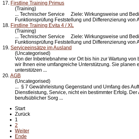
17.
Firstline Training Primus
(Training)
... Technischer
Service
Ziele: Wirkungsweise und Bedien
Funktionsprüfung Feststellung und Differenzierung von A
18.
Firstline Training Evita 4 / XL
(Training)
... Technischer
Service
Ziele: Wirkungsweise und Bedien
Funktionsprüfung Feststellung und Differenzierung von A
19.
Serviceeinsätze im Ausland
(Uncategorised)
Von der Inbetriebnahme vor Ort bis hin zur Wartung von
wir Ihnen eine umfangreiche Unterstützung. Sie planen 
unterstützen ...
20.
AGB
(Uncategorised)
... § 7 Gewährleistung Gegenstand und Umfang des Auftr
Dienstleistung,
Service
, nicht ein bestimmter Erfolg. De
berufsüblicher Sorg ...
Start
Zurück
1
2
Weiter
Ende