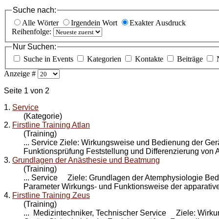
Suche nach:
Alle Wörter
Irgendein Wort
Exakter Ausdruck
Reihenfolge:
Nur Suchen:
Suche in Events
Kategorien
Kontakte
Beiträge
Anzeige #
Seite 1 von 2
1.
Service
(Kategorie)
2.
Firstline Training Atlan
(Training)
...
Service
Ziele: Wirkungsweise und Bedienung der Gerät
Funktionsprüfung Feststellung und Differenzierung von A
3.
Grundlagen der Anästhesie und Beatmung
(Training)
...
Service
Ziele: Grundlagen der Atemphysiologie Bed
Parameter Wirkungs- und Funktionsweise der apparativ
4.
Firstline Training Zeus
(Training)
... Medizintechniker, Technischer
Service
Ziele: Wirkun