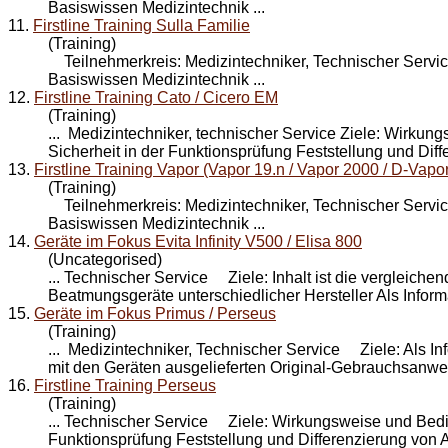
Basiswissen Medizintechnik ...
11.
Firstline Training Sulla Familie
(Training)
Teilnehmerkreis: Medizintechniker, Technischer
Servi
Basiswissen Medizintechnik ...
12.
Firstline Training Cato / Cicero EM
(Training)
... Medizintechniker, technischer
Service
Ziele: Wirkung
Sicherheit in der Funktionsprüfung Feststellung und Diffe
13.
Firstline Training Vapor (Vapor 19.n / Vapor 2000 / D-Vapor
(Training)
Teilnehmerkreis: Medizintechniker, Technischer
Servi
Basiswissen Medizintechnik ...
14.
Geräte im Fokus Evita Infinity V500 / Elisa 800
(Uncategorised)
... Technischer
Service
Ziele: Inhalt ist die vergleiche
Beatmungsgeräte unterschiedlicher Hersteller Als Informa
15.
Geräte im Fokus Primus / Perseus
(Training)
... Medizintechniker, Technischer
Service
Ziele: Als Inf
mit den Geräten ausgelieferten Original-Gebrauchsanwei
16.
Firstline Training Perseus
(Training)
... Technischer
Service
Ziele: Wirkungsweise und Bedie
Funktionsprüfung Feststellung und Differenzierung von A