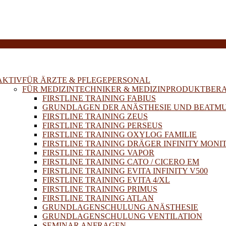
E
AKTIV
FÜR ÄRZTE & PFLEGEPERSONAL
FÜR MEDIZINTECHNIKER & MEDIZINPRODUKTBER
FIRSTLINE TRAINING FABIUS
GRUNDLAGEN DER ANÄSTHESIE UND BEATM
FIRSTLINE TRAINING ZEUS
FIRSTLINE TRAINING PERSEUS
FIRSTLINE TRAINING OXYLOG FAMILIE
FIRSTLINE TRAINING DRÄGER INFINITY MONI
FIRSTLINE TRAINING VAPOR
FIRSTLINE TRAINING CATO / CICERO EM
FIRSTLINE TRAINING EVITA INFINITY V500
FIRSTLINE TRAINING EVITA 4/XL
FIRSTLINE TRAINING PRIMUS
FIRSTLINE TRAINING ATLAN
GRUNDLAGENSCHULUNG ANÄSTHESIE
GRUNDLAGENSCHULUNG VENTILATION
SEMINAR ANFRAGEN