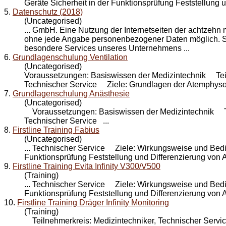
Geräte Sicherheit in der Funktionsprüfung Feststellung un
5.
Datenschutz (2018)
(Uncategorised)
... GmbH. Eine Nutzung der Internetseiten der achtzehn
ohne jede Angabe personenbezogener Daten möglich. So
besondere
Service
s unseres Unternehmens ...
6.
Grundlagenschulung Ventilation
(Uncategorised)
Voraussetzungen: Basiswissen der Medizintechnik Teil
Technischer
Service
Ziele: Grundlagen der Atemphysolo
7.
Grundlagenschulung Anästhesie
(Uncategorised)
Voraussetzungen: Basiswissen der Medizintechnik Tei
Technischer
Service
...
8.
Firstline Training Fabius
(Uncategorised)
... Technischer
Service
Ziele: Wirkungsweise und Bedien
Funktionsprüfung Feststellung und Differenzierung von A
9.
Firstline Training Evita Infinity V300/V500
(Training)
... Technischer
Service
Ziele: Wirkungsweise und Bedien
Funktionsprüfung Feststellung und Differenzierung von A
10.
Firstline Training Dräger Infinity Monitoring
(Training)
Teilnehmerkreis: Medizintechniker, Technischer
Servi