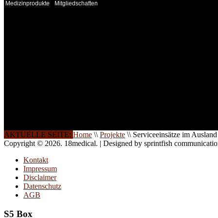
Medizinprodukte
Mitgliedschaften
INFORMATION
Seminare und Trainings für Anwender von Medizinprodukten u
technisches Personal
.
Um Ihnen eine optimale Arbeitsatmosphäre und ein Maximum
Lernerfolg zu garantieren, ist die Anzahl der Teilnehmer begren
Ihren Wunsch richten wir weitere Termine, Themen und Semin
Sie ein. Gerne schulen wir Sie auch in Wochenendkursen, in
Halbtagsschulungen, oder direkt vor Ort.
Die Qualität unserer Schulungen ist das Ergebnis jahrelanger
Erfahrung. Wir geben diese gerne an Sie weiter.
AKTUELLE SEITE:
Home
\\
Projekte
\\
Serviceeinsätze im Ausland
Copyright © 2026. 18medical. | Designed by sprintfish communicati
Kontakt
Impressum
Disclaimer
Datenschutz
AGB
S5 Box