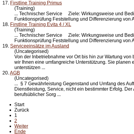
17.
Firstline Training Primus
(Training)
... Technischer
Service
Ziele: Wirkungsweise und Bedien
Funktionsprüfung Feststellung und Differenzierung von A
18.
Firstline Training Evita 4 / XL
(Training)
... Technischer
Service
Ziele: Wirkungsweise und Bedien
Funktionsprüfung Feststellung und Differenzierung von A
19.
Serviceeinsätze im Ausland
(Uncategorised)
Von der Inbetriebnahme vor Ort bis hin zur Wartung von
wir Ihnen eine umfangreiche Unterstützung. Sie planen 
unterstützen ...
20.
AGB
(Uncategorised)
... § 7 Gewährleistung Gegenstand und Umfang des Auftr
Dienstleistung,
Service
, nicht ein bestimmter Erfolg. De
berufsüblicher Sorg ...
Start
Zurück
1
2
Weiter
Ende