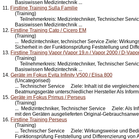
Basiswissen Medizintechnik ...
11.
Firstline Training Sulla Familie
(Training)
Teilnehmerkreis: Medizintechniker, Technischer
Servi
Basiswissen Medizintechnik ...
12.
Firstline Training Cato / Cicero EM
(Training)
... Medizintechniker, technischer
Service
Ziele: Wirkung
Sicherheit in der Funktionsprüfung Feststellung und Diffe
13.
Firstline Training Vapor (Vapor 19.n / Vapor 2000 / D-Vapor
(Training)
Teilnehmerkreis: Medizintechniker, Technischer
Servi
Basiswissen Medizintechnik ...
14.
Geräte im Fokus Evita Infinity V500 / Elisa 800
(Uncategorised)
... Technischer
Service
Ziele: Inhalt ist die vergleiche
Beatmungsgeräte unterschiedlicher Hersteller Als Informa
15.
Geräte im Fokus Primus / Perseus
(Training)
... Medizintechniker, Technischer
Service
Ziele: Als Inf
mit den Geräten ausgelieferten Original-Gebrauchsanwei
16.
Firstline Training Perseus
(Training)
... Technischer
Service
Ziele: Wirkungsweise und Bedie
Funktionsprüfung Feststellung und Differenzierung von A