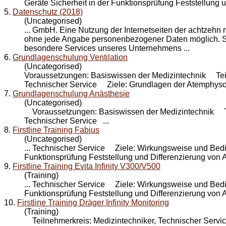
Geräte Sicherheit in der Funktionsprüfung Feststellung un
5.
Datenschutz (2018)
(Uncategorised)
... GmbH. Eine Nutzung der Internetseiten der achtzehn
ohne jede Angabe personenbezogener Daten möglich. So
besondere
Service
s unseres Unternehmens ...
6.
Grundlagenschulung Ventilation
(Uncategorised)
Voraussetzungen: Basiswissen der Medizintechnik Teil
Technischer
Service
Ziele: Grundlagen der Atemphysolo
7.
Grundlagenschulung Anästhesie
(Uncategorised)
Voraussetzungen: Basiswissen der Medizintechnik Tei
Technischer
Service
...
8.
Firstline Training Fabius
(Uncategorised)
... Technischer
Service
Ziele: Wirkungsweise und Bedien
Funktionsprüfung Feststellung und Differenzierung von A
9.
Firstline Training Evita Infinity V300/V500
(Training)
... Technischer
Service
Ziele: Wirkungsweise und Bedien
Funktionsprüfung Feststellung und Differenzierung von A
10.
Firstline Training Dräger Infinity Monitoring
(Training)
Teilnehmerkreis: Medizintechniker, Technischer
Servi