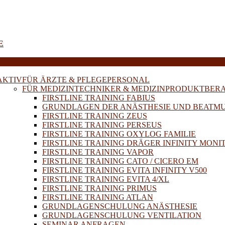
E
AKTIV
FÜR ÄRZTE & PFLEGEPERSONAL
FÜR MEDIZINTECHNIKER & MEDIZINPRODUKTBER
FIRSTLINE TRAINING FABIUS
GRUNDLAGEN DER ANÄSTHESIE UND BEATM
FIRSTLINE TRAINING ZEUS
FIRSTLINE TRAINING PERSEUS
FIRSTLINE TRAINING OXYLOG FAMILIE
FIRSTLINE TRAINING DRÄGER INFINITY MONI
FIRSTLINE TRAINING VAPOR
FIRSTLINE TRAINING CATO / CICERO EM
FIRSTLINE TRAINING EVITA INFINITY V500
FIRSTLINE TRAINING EVITA 4/XL
FIRSTLINE TRAINING PRIMUS
FIRSTLINE TRAINING ATLAN
GRUNDLAGENSCHULUNG ANÄSTHESIE
GRUNDLAGENSCHULUNG VENTILATION
SEMINAR ANFRAGEN