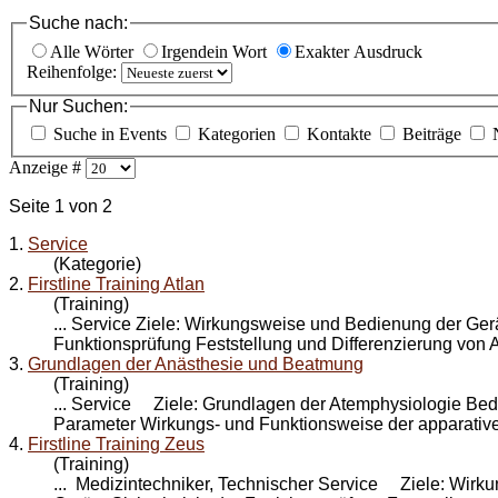
Suche nach:
Alle Wörter
Irgendein Wort
Exakter Ausdruck
Reihenfolge:
Nur Suchen:
Suche in Events
Kategorien
Kontakte
Beiträge
Anzeige #
Seite 1 von 2
1.
Service
(Kategorie)
2.
Firstline Training Atlan
(Training)
...
Service
Ziele: Wirkungsweise und Bedienung der Gerät
Funktionsprüfung Feststellung und Differenzierung von A
3.
Grundlagen der Anästhesie und Beatmung
(Training)
...
Service
Ziele: Grundlagen der Atemphysiologie Bed
Parameter Wirkungs- und Funktionsweise der apparativ
4.
Firstline Training Zeus
(Training)
... Medizintechniker, Technischer
Service
Ziele: Wirkun