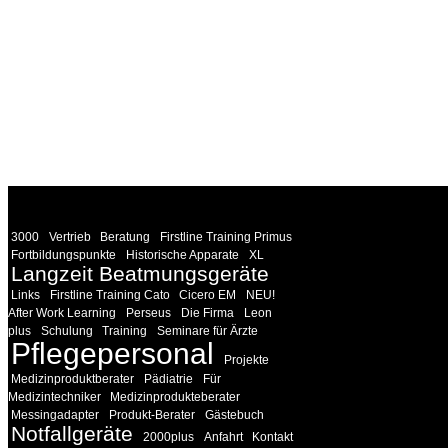
WEITERE
LINKS
3000
Vertrieb
Beratung
Firstline Training Primus
Fortbildungspunkte
Historische Apparate
XL
Langzeit Beatmungsgeräte
Links
Firstline Training Cato
Cicero EM
NEU!
After Work Learning
Perseus
Die Firma
Leon
plus
Schulung
Training
Seminare für Ärzte
Pflegepersonal
Projekte
Medizinproduktberater
Pädiatrie
Für
Medizintechniker
Medizinprodukteberater
Messingadapter
Produkt-Berater
Gästebuch
Notfallgeräte
2000plus
Anfahrt
Kontakt