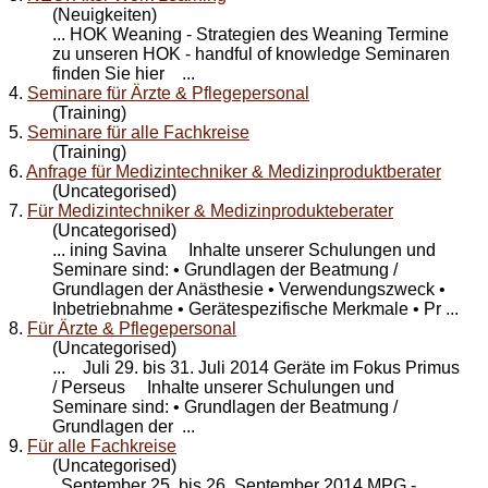
(Neuigkeiten)
... HOK Weaning - Strategien des Weaning Termine
zu unseren HOK - handful of knowledge
Seminare
n
finden Sie hier ...
4.
Seminare für Ärzte & Pflegepersonal
(Training)
5.
Seminare für alle Fachkreise
(Training)
6.
Anfrage für Medizintechniker & Medizinproduktberater
(Uncategorised)
7.
Für Medizintechniker & Medizinprodukteberater
(Uncategorised)
... ining Savina Inhalte unserer Schulungen und
Seminare
sind: • Grundlagen der Beatmung /
Grundlagen der Anästhesie • Verwendungszweck •
Inbetriebnahme • Gerätespezifische Merkmale • Pr ...
8.
Für Ärzte & Pflegepersonal
(Uncategorised)
... Juli 29. bis 31. Juli 2014 Geräte im Fokus Primus
/ Perseus Inhalte unserer Schulungen und
Seminare
sind: • Grundlagen der Beatmung /
Grundlagen der ...
9.
Für alle Fachkreise
(Uncategorised)
September 25. bis 26. September 2014 MPG -