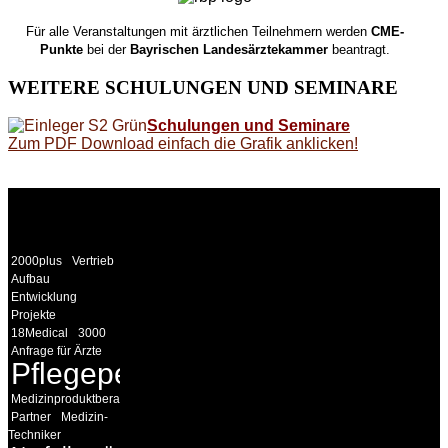
Für alle Veranstaltungen mit ärztlichen Teilnehmern werden
CME-
Punkte
bei der
Bayrischen Landesärztekammer
beantragt.
WEITERE
SCHULUNGEN UND SEMINARE
Schulungen und Seminare
Zum PDF Download einfach die Grafik anklicken!
WEITERE
LINKS
2000plus
Vertrieb
Aufbau
Entwicklung
Projekte
18Medical
3000
Anfrage für Ärzte
Pflegepersonal
Medizinproduktberater
Partner
Medizin-
Techniker