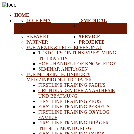
HOME
DIE FIRMA
18MEDICAL
KARRIERE
TRAINING &
HISTORISCHE GERÄTE
SEMINARE
ANFAHRT
SERVICE
PARTNER
PROJEKTE
FÜR ÄRZTE & PFLEGEPERSONAL
TESTCHEST INTENSIVBEATMUNG
INTERAKTIV
HOK - HANDFUL OF KNOWLEDGE
SEMINAR ANFRAGEN
FÜR MEDIZINTECHNIKER &
MEDIZINPRODUKTBERATER
FIRSTLINE TRAINING FABIUS
GRUNDLAGEN DER ANÄSTHESIE
UND BEATMUNG
FIRSTLINE TRAINING ZEUS
FIRSTLINE TRAINING PERSEUS
FIRSTLINE TRAINING OXYLOG
FAMILIE
FIRSTLINE TRAINING DRÄGER
INFINITY MONITORING
FIRSTLINE TRAINING VAPOR