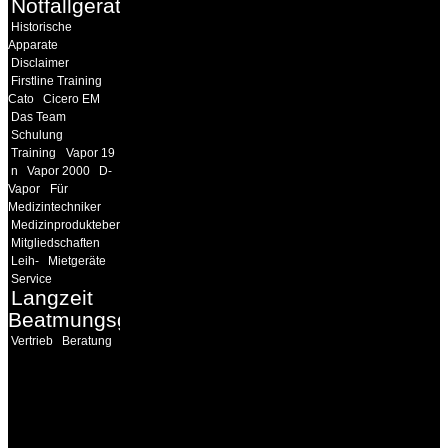
Notfallgeräte
Historische
Apparate
Disclaimer
Firstline Training
Cato
Cicero EM
Das Team
Schulung
Training
Vapor 19
n
Vapor 2000
D-
Vapor
Für
Medizintechniker
Medizinprodukteberater
Mitgliedschaften
Leih-
Mietgeräte
Service
Langzeit
Beatmungsgeräte
Vertrieb
Beratung
INFORMATION
Seminare und Trainings
für Anwender von