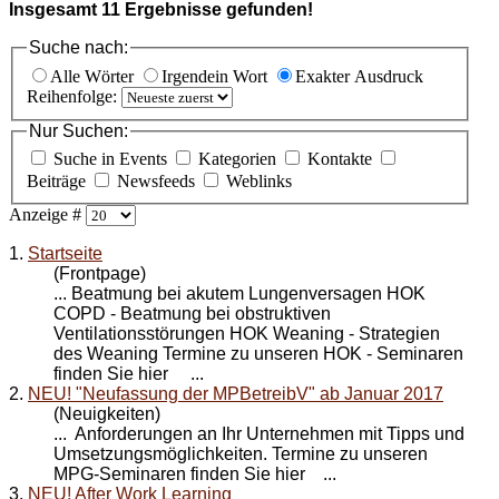
Insgesamt
11
Ergebnisse gefunden!
Suche nach:
Alle Wörter
Irgendein Wort
Exakter Ausdruck
Reihenfolge:
Nur Suchen:
Suche in Events
Kategorien
Kontakte
Beiträge
Newsfeeds
Weblinks
Anzeige #
1.
Startseite
(Frontpage)
... Beatmung bei akutem Lungenversagen HOK
COPD - Beatmung bei obstruktiven
Ventilationsstörungen HOK Weaning - Strategien
des Weaning Termine zu unseren HOK -
Seminare
n
finden Sie hier ...
2.
NEU! "Neufassung der MPBetreibV" ab Januar 2017
(Neuigkeiten)
... Anforderungen an Ihr Unternehmen mit Tipps und
Umsetzungsmöglichkeiten. Termine zu unseren
MPG-
Seminare
n finden Sie hier ...
3.
NEU! After Work Learning