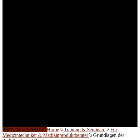
Medizinprodukten und für
technisches Personal
.
Um Ihnen eine optimale
Arbeitsatmosphäre und
ein Maximum an
Lernerfolg zu garantieren,
ist die Anzahl der
Teilnehmer begrenzt. Auf
Ihren Wunsch richten wir
weitere Termine, Themen
und Seminare für Sie ein.
Gerne schulen wir Sie
auch in
Wochenendkursen, in
Halbtagsschulungen, oder
direkt vor Ort.
Die Qualität unserer
Schulungen ist das
Ergebnis jahrelanger
Erfahrung. Wir geben
diese gerne an Sie weiter.
AKTUELLE SEITE:
Home
\\
Training & Seminare
\\
Für
Medizintechniker & Medizinproduktberater
\\
Grundlagen der