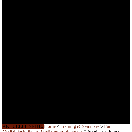
für Anwender von
Medizinprodukten und für
technisches Personal
.
Um Ihnen eine optimale
Arbeitsatmosphäre und
ein Maximum an
Lernerfolg zu garantieren,
ist die Anzahl der
Teilnehmer begrenzt. Auf
Ihren Wunsch richten wir
weitere Termine, Themen
und Seminare für Sie ein.
Gerne schulen wir Sie
auch in
Wochenendkursen, in
Halbtagsschulungen, oder
direkt vor Ort.
Die Qualität unserer
Schulungen ist das
Ergebnis jahrelanger
Erfahrung. Wir geben
diese gerne an Sie weiter.
AKTUELLE SEITE:
Home
\\
Training & Seminare
\\
Für
Medizintechniker & Medizinproduktberater
\\
Seminar anfragen