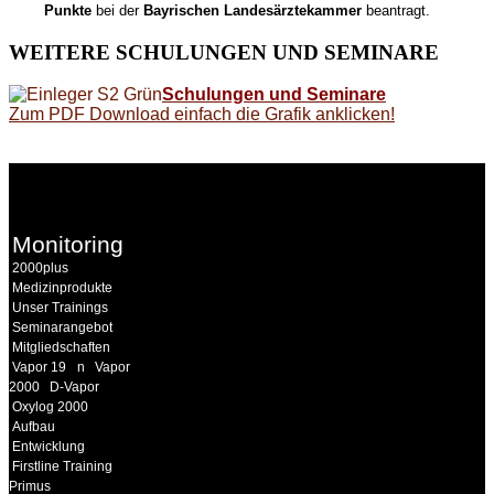
Punkte
bei der
Bayrischen Landesärztekammer
beantragt.
WEITERE
SCHULUNGEN UND SEMINARE
Schulungen und Seminare
Zum PDF Download einfach die Grafik anklicken!
WEITERE
LINKS
Monitoring
2000plus
Medizinprodukte
Unser Trainings
Seminarangebot
Mitgliedschaften
Vapor 19
n
Vapor
2000
D-Vapor
Oxylog 2000
Aufbau
Entwicklung
Firstline Training
Primus