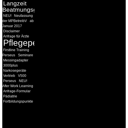
Langzeit
Beatmungsgeräte
NEU!
Neufassung
der MPBetreibV
ab
Januar 2017
Disclaimer
Anfrage für Ärzte
Pflegepersonal
Firstline Training
Perseus
Seminare
Messingadapter
3000plus
Narkosegeräte
Vertrieb
V500
Perseus
NEU!
After Work Learning
Anfrage-Formular
Pädiatrie
Fortbildungspunkte
INFORMATION
Seminare und Trainings