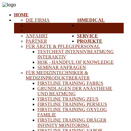
HOME
DIE FIRMA
18MEDICAL
KARRIERE
TRAINING &
HISTORISCHE GERÄTE
SEMINARE
ANFAHRT
SERVICE
PARTNER
PROJEKTE
FÜR ÄRZTE & PFLEGEPERSONAL
TESTCHEST INTENSIVBEATMUNG
INTERAKTIV
HOK - HANDFUL OF KNOWLEDGE
SEMINAR ANFRAGEN
FÜR MEDIZINTECHNIKER &
MEDIZINPRODUKTBERATER
FIRSTLINE TRAINING FABIUS
GRUNDLAGEN DER ANÄSTHESIE
UND BEATMUNG
FIRSTLINE TRAINING ZEUS
FIRSTLINE TRAINING PERSEUS
FIRSTLINE TRAINING OXYLOG
FAMILIE
FIRSTLINE TRAINING DRÄGER
INFINITY MONITORING
FIRSTLINE TRAINING VAPOR