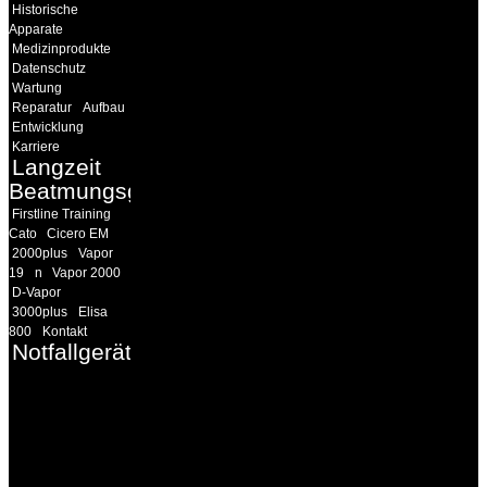
Historische
Apparate
Medizinprodukte
Datenschutz
Wartung
Reparatur
Aufbau
Entwicklung
Karriere
Langzeit
Beatmungsgeräte
Firstline Training
Cato
Cicero EM
2000plus
Vapor
19
n
Vapor 2000
D-Vapor
3000plus
Elisa
800
Kontakt
Notfallgeräte
INFORMATION
Seminare und Trainings
für Anwender von
Medizinprodukten und für