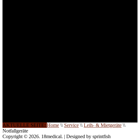
technisches Personal
.
Um Ihnen eine optimale
Arbeitsatmosphäre und
ein Maximum an
Lernerfolg zu garantieren,
ist die Anzahl der
Teilnehmer begrenzt. Auf
Ihren Wunsch richten wir
weitere Termine, Themen
und Seminare für Sie ein.
Gerne schulen wir Sie
auch in
Wochenendkursen, in
Halbtagsschulungen, oder
direkt vor Ort.
Die Qualität unserer
Schulungen ist das
Ergebnis jahrelanger
Erfahrung. Wir geben
diese gerne an Sie weiter.
AKTUELLE SEITE:
Home
\\
Service
\\
Leih- & Mietgeräte
\\
Notfallgeräte
Copyright © 2026. 18medical. | Designed by sprintfish