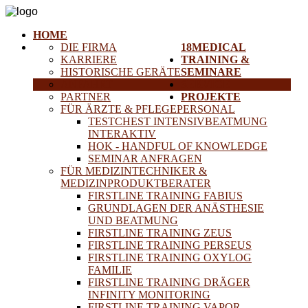
HOME
DIE FIRMA
18MEDICAL
KARRIERE
TRAINING &
HISTORISCHE GERÄTE
SEMINARE
ANFAHRT
SERVICE
PARTNER
PROJEKTE
FÜR ÄRZTE & PFLEGEPERSONAL
TESTCHEST INTENSIVBEATMUNG
INTERAKTIV
HOK - HANDFUL OF KNOWLEDGE
SEMINAR ANFRAGEN
FÜR MEDIZINTECHNIKER &
MEDIZINPRODUKTBERATER
FIRSTLINE TRAINING FABIUS
GRUNDLAGEN DER ANÄSTHESIE
UND BEATMUNG
FIRSTLINE TRAINING ZEUS
FIRSTLINE TRAINING PERSEUS
FIRSTLINE TRAINING OXYLOG
FAMILIE
FIRSTLINE TRAINING DRÄGER
INFINITY MONITORING
FIRSTLINE TRAINING VAPOR