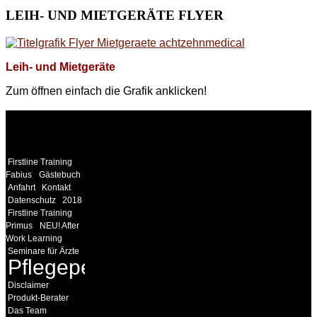
LEIH-
UND MIETGERÄTE FLYER
Leih- und Mietgeräte
Zum öffnen einfach die Grafik anklicken!
WEITERE
LINKS
Firstline Training
Fabius
Gästebuch
Anfahrt
Kontakt
Datenschutz
2018
Firstline Training
Primus
NEU! After
Work Learning
Seminare für Ärzte
Pflegepersonal
Disclaimer
Produkt-Berater
Das Team