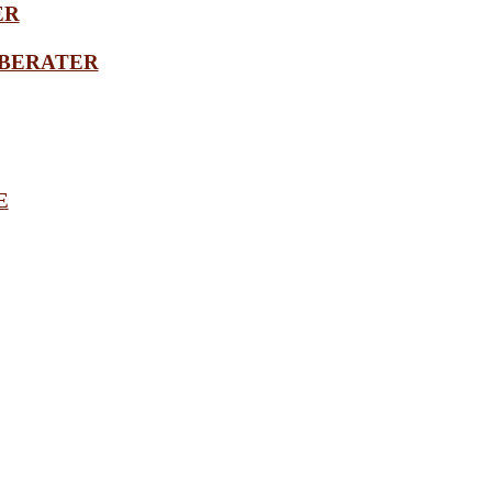
ER
BERATER
E