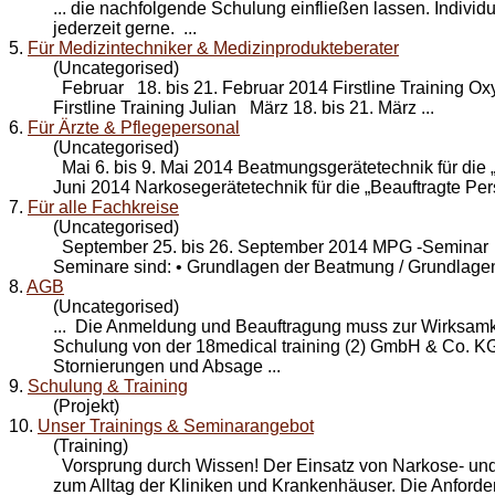
... die nachfolgende
Schulung
einfließen lassen. Individ
jederzeit gerne. ...
5.
Für Medizintechniker & Medizinprodukteberater
(Uncategorised)
Februar 18. bis 21. Februar 2014 Firstline Training Oxy
Firstline Training Julian März 18. bis 21. März ...
6.
Für Ärzte & Pflegepersonal
(Uncategorised)
Mai 6. bis 9. Mai 2014 Beatmungsgerätetechnik für die „
Juni 2014 Narkosegerätetechnik für die „Beauftragte Pers
7.
Für alle Fachkreise
(Uncategorised)
September 25. bis 26. September 2014 MPG -Seminar
Seminare sind: • Grundlagen der Beatmung / Grundlagen 
8.
AGB
(Uncategorised)
... Die Anmeldung und Beauftragung muss zur Wirksamke
Schulung
von der 18medical training (2) GmbH & Co. KG 
Stornierungen und Absage ...
9.
Schulung & Training
(Projekt)
10.
Unser Trainings & Seminarangebot
(Training)
Vorsprung durch Wissen! Der Einsatz von Narkose- und
zum Alltag der Kliniken und Krankenhäuser. Die Anford