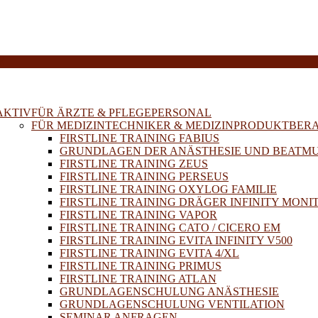
E
AKTIV
FÜR ÄRZTE & PFLEGEPERSONAL
FÜR MEDIZINTECHNIKER & MEDIZINPRODUKTBER
FIRSTLINE TRAINING FABIUS
GRUNDLAGEN DER ANÄSTHESIE UND BEATM
FIRSTLINE TRAINING ZEUS
FIRSTLINE TRAINING PERSEUS
FIRSTLINE TRAINING OXYLOG FAMILIE
FIRSTLINE TRAINING DRÄGER INFINITY MONI
FIRSTLINE TRAINING VAPOR
FIRSTLINE TRAINING CATO / CICERO EM
FIRSTLINE TRAINING EVITA INFINITY V500
FIRSTLINE TRAINING EVITA 4/XL
FIRSTLINE TRAINING PRIMUS
FIRSTLINE TRAINING ATLAN
GRUNDLAGENSCHULUNG ANÄSTHESIE
GRUNDLAGENSCHULUNG VENTILATION
SEMINAR ANFRAGEN