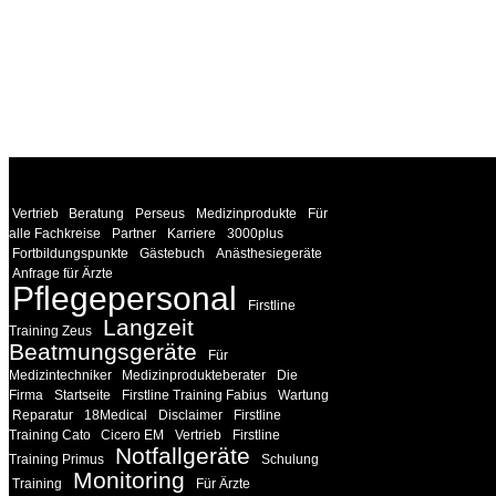
WEITERE
LINKS
Vertrieb
Beratung
Perseus
Medizinprodukte
Für
alle Fachkreise
Partner
Karriere
3000plus
Fortbildungspunkte
Gästebuch
Anästhesiegeräte
Anfrage für Ärzte
Pflegepersonal
Firstline
Langzeit
Training Zeus
Beatmungsgeräte
Für
Medizintechniker
Medizinprodukteberater
Die
Firma
Startseite
Firstline Training Fabius
Wartung
Reparatur
18Medical
Disclaimer
Firstline
Training Cato
Cicero EM
Vertrieb
Firstline
Notfallgeräte
Training Primus
Schulung
Monitoring
Training
Für Ärzte