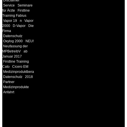
Disclaimer
Service
Seminare
für Ärzte
Firstline
Training Fabius
Vapor 19
n
Vapor
2000
D-Vapor
Die
Firma
Datenschutz
Oxylog 2000
NEU!
Neufassung der
MPBetreibV
ab
Januar 2017
Firstline Training
Cato
Cicero EM
Medizinproduktberater
Datenschutz
2018
Partner
Medizinprodukte
Anfahrt
INFORMATION
Seminare und Trainings
für Anwender von
Medizinprodukten und für