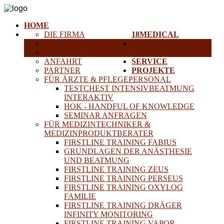
HOME
DIE FIRMA
18MEDICAL
KARRIERE
TRAINING &
HISTORISCHE GERÄTE
SEMINARE
ANFAHRT
SERVICE
PARTNER
PROJEKTE
FÜR ÄRZTE & PFLEGEPERSONAL
TESTCHEST INTENSIVBEATMUNG
INTERAKTIV
HOK - HANDFUL OF KNOWLEDGE
SEMINAR ANFRAGEN
FÜR MEDIZINTECHNIKER &
MEDIZINPRODUKTBERATER
FIRSTLINE TRAINING FABIUS
GRUNDLAGEN DER ANÄSTHESIE
UND BEATMUNG
FIRSTLINE TRAINING ZEUS
FIRSTLINE TRAINING PERSEUS
FIRSTLINE TRAINING OXYLOG
FAMILIE
FIRSTLINE TRAINING DRÄGER
INFINITY MONITORING
FIRSTLINE TRAINING VAPOR