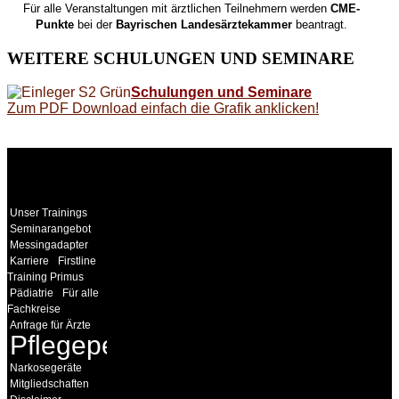
Für alle Veranstaltungen mit ärztlichen Teilnehmern werden
CME-
Punkte
bei der
Bayrischen Landesärztekammer
beantragt.
WEITERE
SCHULUNGEN UND SEMINARE
Schulungen und Seminare
Zum PDF Download einfach die Grafik anklicken!
WEITERE
LINKS
Unser Trainings
Seminarangebot
Messingadapter
Karriere
Firstline
Training Primus
Pädiatrie
Für alle
Fachkreise
Anfrage für Ärzte
Pflegepersonal
Narkosegeräte
Mitgliedschaften