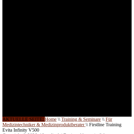
technisches Personal
.
Um Ihnen eine optimale
Arbeitsatmosphäre und
ein Maximum an
Lernerfolg zu garantieren,
ist die Anzahl der
Teilnehmer begrenzt. Auf
Ihren Wunsch richten wir
weitere Termine, Themen
und Seminare für Sie ein.
Gerne schulen wir Sie
auch in
Wochenendkursen, in
Halbtagsschulungen, oder
direkt vor Ort.
Die Qualität unserer
Schulungen ist das
Ergebnis jahrelanger
Erfahrung. Wir geben
diese gerne an Sie weiter.
AKTUELLE SEITE:
Home
\\
Training & Seminare
\\
Für
Medizintechniker & Medizinproduktberater
\\
Firstline Training
Evita Infinity V500